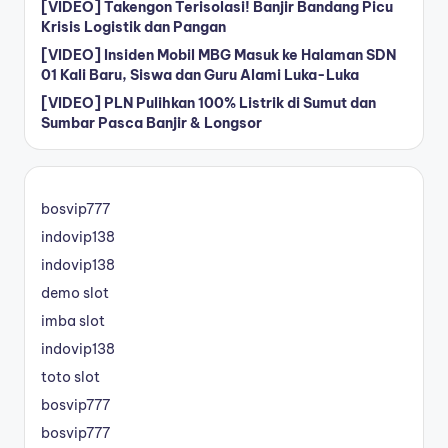
[VIDEO] Takengon Terisolasi! Banjir Bandang Picu
Krisis Logistik dan Pangan
[VIDEO] Insiden Mobil MBG Masuk ke Halaman SDN
01 Kali Baru, Siswa dan Guru Alami Luka-Luka
[VIDEO] PLN Pulihkan 100% Listrik di Sumut dan
Sumbar Pasca Banjir & Longsor
bosvip777
indovip138
indovip138
demo slot
imba slot
indovip138
toto slot
bosvip777
bosvip777