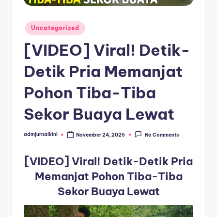
a
Posted
T
Uncategorized
in
e
[VIDEO] Viral! Detik-
r
Detik Pria Memanjat
k
Pohon Tiba-Tiba
i
n
Sekor Buaya Lewat
i
admjurnalkini
November 24, 2025
No Comments
Posted
by
[VIDEO] Viral! Detik-Detik Pria
Memanjat Pohon Tiba-Tiba
Sekor Buaya Lewat