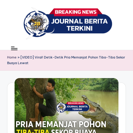
Skip
to
content
J
berita,
news
u
Home
»
[VIDEO] Viral! Detik-Detik Pria Memanjat Pohon Tiba-Tiba Sekor
r
Buaya Lewat
n
a
l
B
e
ri
t