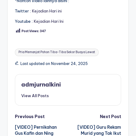
*Nonton Video lainnya disini :
Twitter :
Kejadian Hari ini
Youtube :
Kejadian Hari Ini
Post Views:
347
Tags:
Pria Memanjat Pohon Tiba-Tiba Sekor Buaya Lewat
Last updated on November 24, 2025
admjurnalkini
View All Posts
Post
Previous Post
Next Post
[VIDEO] Pernikahan
[VIDEO] Guru Rekam
navigation
Gus Kafin dan Ning
Murid yang Tak Ikut