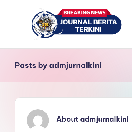
Skip
to
content
J
berita,
news
u
Posts by admjurnalkini
r
n
a
l
About admjurnalkini
B