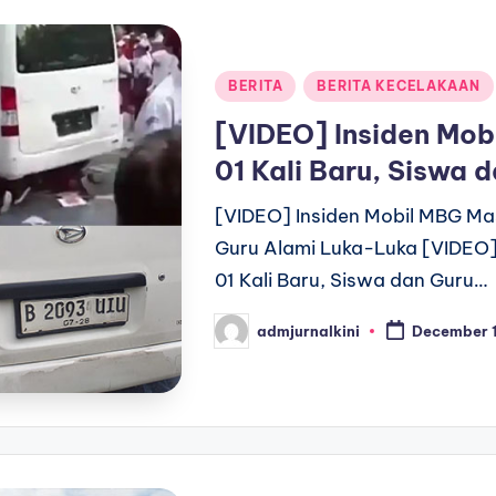
Posted
BERITA
BERITA KECELAKAAN
in
[VIDEO] Insiden Mo
01 Kali Baru, Siswa 
[VIDEO] Insiden Mobil MBG Ma
Guru Alami Luka-Luka [VIDEO]
01 Kali Baru, Siswa dan Guru…
admjurnalkini
December 1
Posted
by