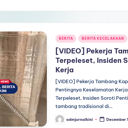
Posted
BERITA
BERITA KECELAKAAN
in
[VIDEO] Pekerja Tam
Terpeleset, Insiden 
Kerja
[VIDEO] Pekerja Tambang Kapur
Pentingnya Keselamatan Kerja
Terpeleset, Insiden Soroti Pe
tambang tradisional di…
admjurnalkini
December 1
Posted
by