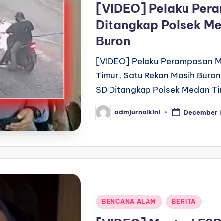
[VIDEO] Pelaku Per
Ditangkap Polsek Me
Buron
[VIDEO] Pelaku Perampasan M
Timur, Satu Rekan Masih Buro
SD Ditangkap Polsek Medan Tim
admjurnalkini
December 
Posted
by
Posted
BENCANA ALAM
BERITA
in