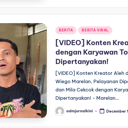
Posted
BERITA
BERITA VIRAL
in
[VIDEO] Konten Krea
dengan Karyawan To
Dipertanyakan!
[VIDEO] Konten Kreator Aleh 
Wiego Marelan, Pelayanan Dip
dan Mila Cekcok dengan Kary
Dipertanyakan! - Marelan…
admjurnalkini
December 1
Posted
by