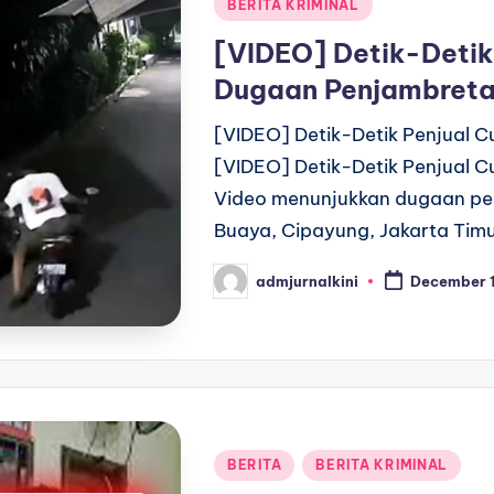
Posted
BERITA KRIMINAL
in
[VIDEO] Detik-Detik
Dugaan Penjambret
[VIDEO] Detik-Detik Penjual 
[VIDEO] Detik-Detik Penjual 
Video menunjukkan dugaan pe
Buaya, Cipayung, Jakarta Timu
admjurnalkini
December 
Posted
by
Posted
BERITA
BERITA KRIMINAL
in