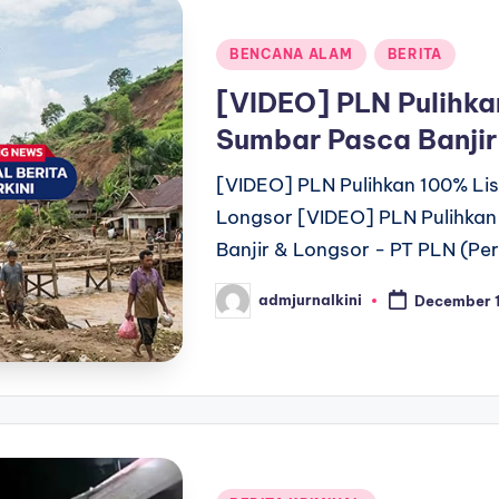
Posted
BENCANA ALAM
BERITA
in
[VIDEO] PLN Pulihkan
Sumbar Pasca Banjir
[VIDEO] PLN Pulihkan 100% Lis
Longsor [VIDEO] PLN Pulihkan
Banjir & Longsor - PT PLN (Pe
admjurnalkini
December 1
Posted
by