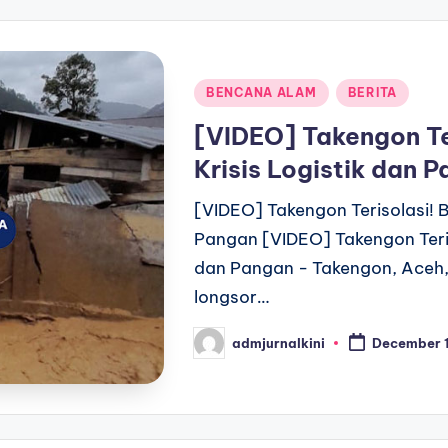
Posted
BENCANA ALAM
BERITA
in
[VIDEO] Takengon Ter
Krisis Logistik dan 
[VIDEO] Takengon Terisolasi! B
Pangan [VIDEO] Takengon Teriso
dan Pangan - Takengon, Aceh, 
longsor…
admjurnalkini
December 1
Posted
by