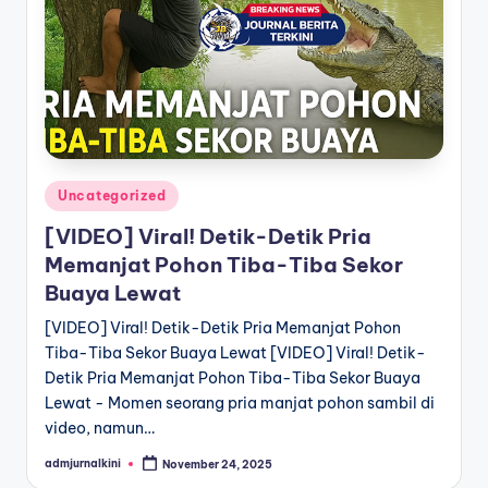
a
T
e
r
k
Posted
Uncategorized
i
in
[VIDEO] Viral! Detik-Detik Pria
n
Memanjat Pohon Tiba-Tiba Sekor
i
Buaya Lewat
[VIDEO] Viral! Detik-Detik Pria Memanjat Pohon
Tiba-Tiba Sekor Buaya Lewat [VIDEO] Viral! Detik-
Detik Pria Memanjat Pohon Tiba-Tiba Sekor Buaya
Lewat - Momen seorang pria manjat pohon sambil di
video, namun…
admjurnalkini
November 24, 2025
Posted
by