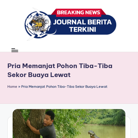
Skip
to
content
J
berita,
news
u
r
Pria Memanjat Pohon Tiba-Tiba
Sekor Buaya Lewat
n
a
Home
»
Pria Memanjat Pohon Tiba-Tiba Sekor Buaya Lewat
l
B
e
ri
t