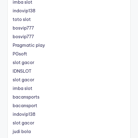
imba slot
indovip138
toto slot
bosvip777
bosvip777
Pragmatic play
PGsoft
slot gacor
IDNSLOT
slot gacor
imba slot
bacansports
bacansport
indovip138
slot gacor
judi bola