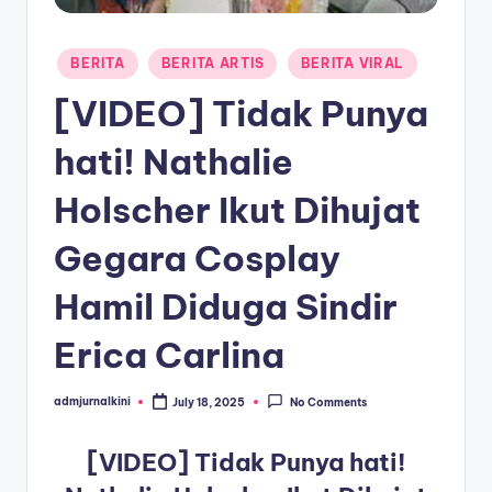
a
Posted
T
BERITA
BERITA ARTIS
BERITA VIRAL
in
e
[VIDEO] Tidak Punya
r
hati! Nathalie
k
Holscher Ikut Dihujat
i
n
Gegara Cosplay
i
Hamil Diduga Sindir
Erica Carlina
admjurnalkini
July 18, 2025
No Comments
Posted
by
[VIDEO] Tidak Punya hati!