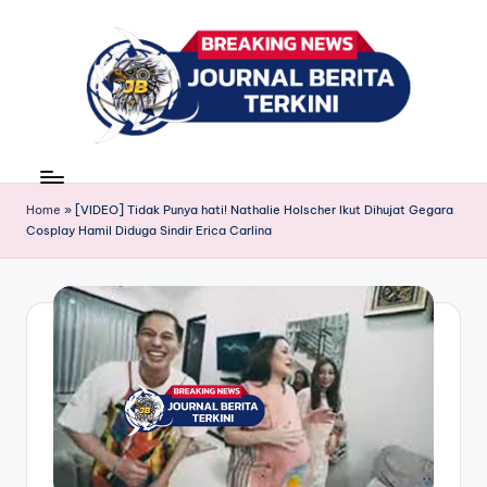
Skip
to
content
J
berita,
news
u
Home
»
[VIDEO] Tidak Punya hati! Nathalie Holscher Ikut Dihujat Gegara
r
Cosplay Hamil Diduga Sindir Erica Carlina
n
a
l
B
e
ri
t