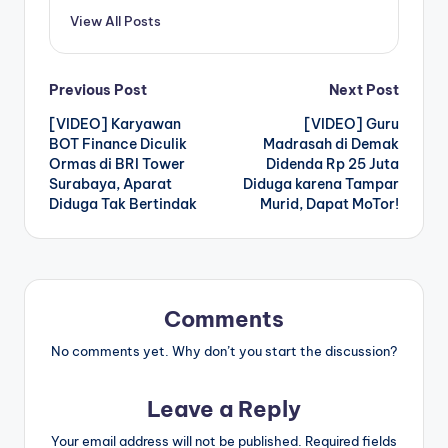
View All Posts
Post
Previous Post
Next Post
[VIDEO] Karyawan
[VIDEO] Guru
navigation
BOT Finance Diculik
Madrasah di Demak
Ormas di BRI Tower
Didenda Rp 25 Juta
Surabaya, Aparat
Diduga karena Tampar
Diduga Tak Bertindak
Murid, Dapat MoTor!
Comments
No comments yet. Why don’t you start the discussion?
Leave a Reply
Your email address will not be published.
Required fields