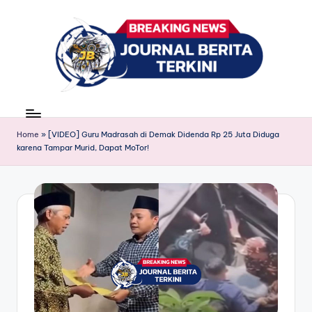
Skip
to
content
J
berita,
news
u
Home
»
[VIDEO] Guru Madrasah di Demak Didenda Rp 25 Juta Diduga
r
karena Tampar Murid, Dapat MoTor!
n
a
l
B
e
ri
t