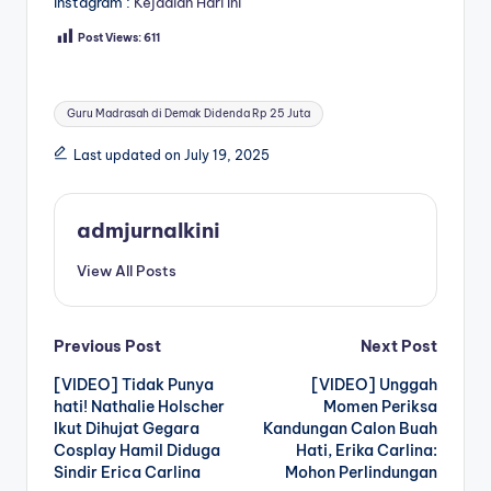
Instagram :
Kejadian Hari Ini
Post Views:
611
Tags:
Guru Madrasah di Demak Didenda Rp 25 Juta
Last updated on July 19, 2025
admjurnalkini
View All Posts
Post
Previous Post
Next Post
[VIDEO] Tidak Punya
[VIDEO] Unggah
navigation
hati! Nathalie Holscher
Momen Periksa
Ikut Dihujat Gegara
Kandungan Calon Buah
Cosplay Hamil Diduga
Hati, Erika Carlina:
Sindir Erica Carlina
Mohon Perlindungan