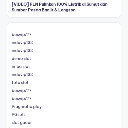
[VIDEO] PLN Pulihkan 100% Listrik di Sumut dan
Sumbar Pasca Banjir & Longsor
bosvip777
indovip138
indovip138
demo slot
imba slot
indovip138
toto slot
bosvip777
bosvip777
Pragmatic play
PGsoft
slot gacor