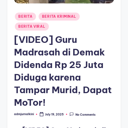
a
Posted
T
BERITA
BERITA KRIMINAL
in
e
BERITA VIRAL
r
[VIDEO] Guru
k
Madrasah di Demak
i
Didenda Rp 25 Juta
n
i
Diduga karena
Tampar Murid, Dapat
MoTor!
admjurnalkini
July 19, 2025
No Comments
Posted
by