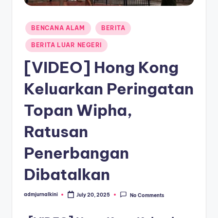
a
Posted
T
BENCANA ALAM
BERITA
in
e
BERITA LUAR NEGERI
r
[VIDEO] Hong Kong
k
Keluarkan Peringatan
i
Topan Wipha,
n
i
Ratusan
Penerbangan
Dibatalkan
admjurnalkini
July 20, 2025
No Comments
Posted
by