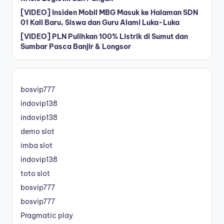
[VIDEO] Insiden Mobil MBG Masuk ke Halaman SDN
01 Kali Baru, Siswa dan Guru Alami Luka-Luka
[VIDEO] PLN Pulihkan 100% Listrik di Sumut dan
Sumbar Pasca Banjir & Longsor
bosvip777
indovip138
indovip138
demo slot
imba slot
indovip138
toto slot
bosvip777
bosvip777
Pragmatic play