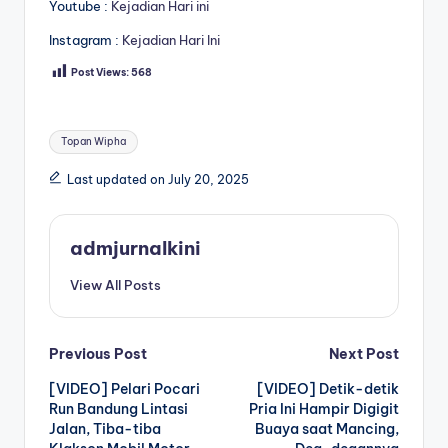
Youtube :
Kejadian Hari ini
Instagram :
Kejadian Hari Ini
Post Views:
568
Tags:
Topan Wipha
Last updated on July 20, 2025
admjurnalkini
View All Posts
Post
Previous Post
Next Post
[VIDEO] Pelari Pocari
[VIDEO] Detik-detik
navigation
Run Bandung Lintasi
Pria Ini Hampir Digigit
Jalan, Tiba-tiba
Buaya saat Mancing,