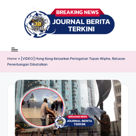
Skip
to
content
J
berita,
news
u
Home
»
[VIDEO] Hong Kong Keluarkan Peringatan Topan Wipha, Ratusan
r
Penerbangan Dibatalkan
n
a
l
B
e
ri
t