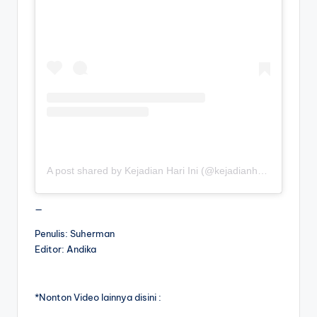
A post shared by Kejadian Hari Ini (@kejadianhariiniii)
—
Penulis: Suherman
Editor: Andika
*Nonton Video lainnya disini :