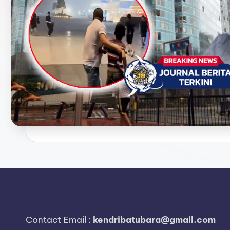
e
r
i
t
a
T
e
r
k
i
n
Contact Email :
kendribatubara@gmail.com