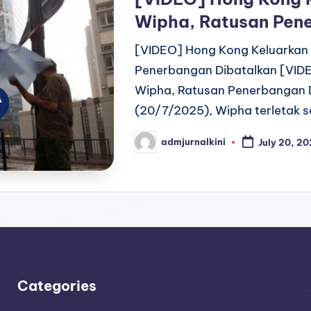
Wipha, Ratusan Pen
[VIDEO] Hong Kong Keluarkan
Penerbangan Dibatalkan [VID
Wipha, Ratusan Penerbangan D
(20/7/2025), Wipha terletak s
admjurnalkini
July 20, 2
Posted
by
Categories