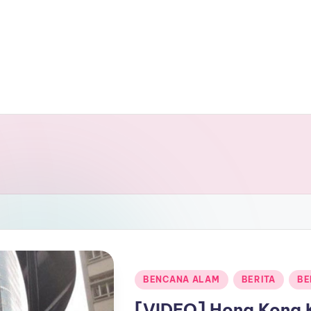
Posted
BENCANA ALAM
BERITA
BE
in
[VIDEO] Hong Kong 