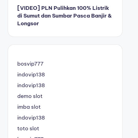
[VIDEO] PLN Pulihkan 100% Listrik
di Sumut dan Sumbar Pasca Banjir &
Longsor
bosvip777
indovip138
indovip138
demo slot
imba slot
indovip138
toto slot