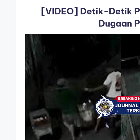
i
[VIDEO] Detik-Detik P
Dugaan P