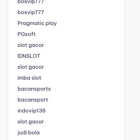
bosvip777
bosvip777
Pragmatic play
PGsoft
slot gacor
IDNSLOT
slot gacor
imba slot
bacansports
bacansport
indovip138
slot gacor
judi bola