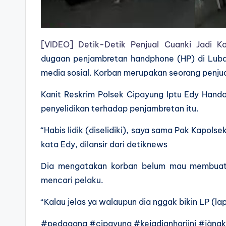
[VIDEO] Detik-Detik Penjual Cuanki Jadi 
dugaan penjambretan handphone (HP) di Lubang
media sosial. Korban merupakan seorang penjua
Kanit Reskrim Polsek Cipayung Iptu Edy Hand
penyelidikan terhadap penjambretan itu.
“Habis lidik (diselidiki), saya sama Pak Kapolse
kata Edy, dilansir dari detiknews
Dia mengatakan korban belum mau membuat l
mencari pelaku.
“Kalau jelas ya walaupun dia nggak bikin LP (lapor
#pedagang #cipayung #kejadianhariini #jàngka