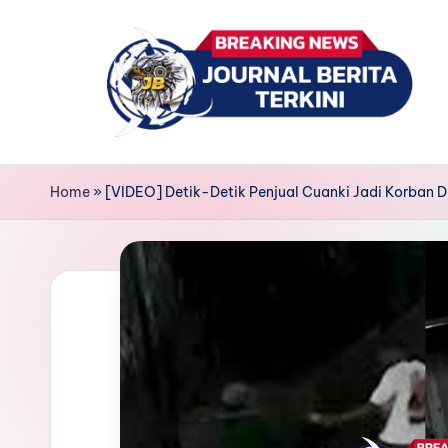
Skip
to
content
J
berita,
news
u
Home
»
[VIDEO] Detik-Detik Penjual Cuanki Jadi Korban
r
n
a
l
B