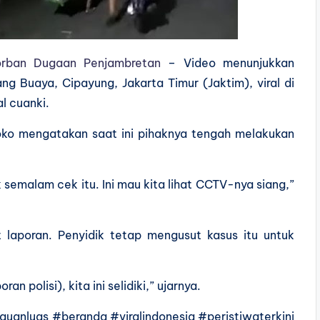
Korban Dugaan Penjambretan
– Video menunjukkan
 Buaya, Cipayung, Jakarta Timur (Jaktim), viral di
l cuanki.
oko mengatakan saat ini pihaknya tengah melakukan
k semalam cek itu. Ini mau kita lihat CCTV-nya siang,”
aporan. Penyidik tetap mengusut kasus itu untuk
an polisi), kita ini selidiki,” ujarnya.
uanluas #beranda #viralindonesia #peristiwaterkini