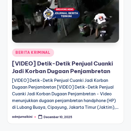
a
T
e
r
k
Posted
BERITA KRIMINAL
i
in
[VIDEO] Detik-Detik Penjual Cuanki
n
Jadi Korban Dugaan Penjambretan
i
[VIDEO] Detik-Detik Penjual Cuanki Jadi Korban
Dugaan Penjambretan [VIDEO] Detik-Detik Penjual
Cuanki Jadi Korban Dugaan Penjambretan - Video
menunjukkan dugaan penjambretan handphone (HP)
di Lubang Buaya, Cipayung, Jakarta Timur (Jaktim),…
admjurnalkini
December 10, 2025
Posted
by