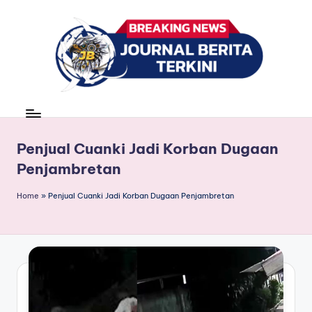
Skip
to
content
J
berita,
news
u
r
Penjual Cuanki Jadi Korban Dugaan
Penjambretan
n
a
Home
»
Penjual Cuanki Jadi Korban Dugaan Penjambretan
l
B
e
ri
t