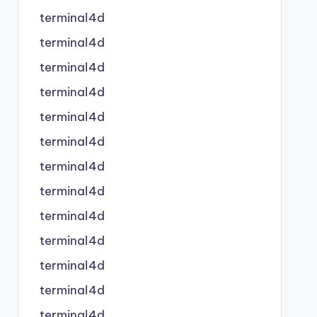
terminal4d
terminal4d
terminal4d
terminal4d
terminal4d
terminal4d
terminal4d
terminal4d
terminal4d
terminal4d
terminal4d
terminal4d
terminal4d