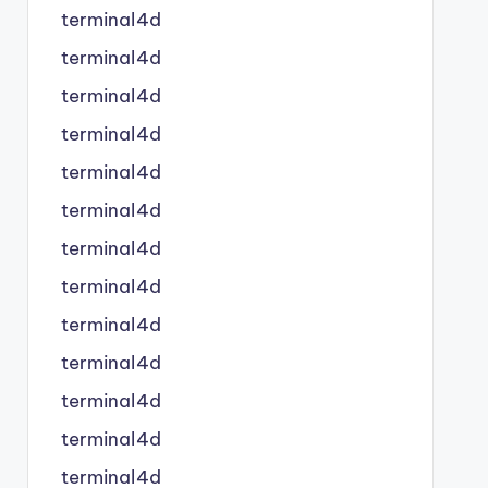
terminal4d
terminal4d
terminal4d
terminal4d
terminal4d
terminal4d
terminal4d
terminal4d
terminal4d
terminal4d
terminal4d
terminal4d
terminal4d