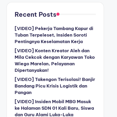
Recent Posts
[VIDEO] Pekerja Tambang Kapur di
Tuban Terpeleset, Insiden Soroti
Pentingnya Keselamatan Kerja
[VIDEO] Konten Kreator Aleh dan
Mila Cekcok dengan Karyawan Toko
Wiego Marelan, Pelayanan
Dipertanyakan!
[VIDEO] Takengon Terisolasi! Banjir
Bandang Picu Krisis Logistik dan
Pangan
[VIDEO] Insiden Mobil MBG Masuk
ke Halaman SDN 01 Kali Baru, Siswa
dan Guru Alami Luka-Luka