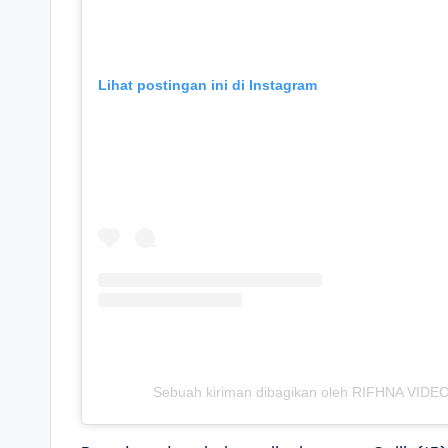
Lihat postingan ini di Instagram
Sebuah kiriman dibagikan oleh RIFHNA VIDEO