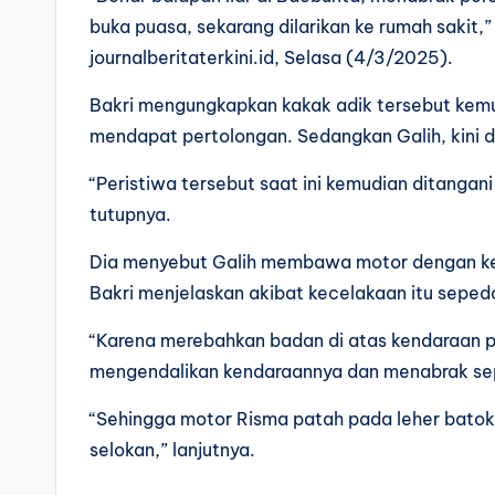
buka puasa, sekarang dilarikan ke rumah sakit
journalberitaterkini.id, Selasa (4/3/2025).
Bakri mengungkapkan kakak adik tersebut kem
mendapat pertolongan. Sedangkan Galih, kini 
“Peristiwa tersebut saat ini kemudian ditangani
tutupnya.
Dia menyebut Galih membawa motor dengan kec
Bakri menjelaskan akibat kecelakaan itu sepe
“Karena merebahkan badan di atas kendaraan p
mengendalikan kendaraannya dan menabrak sep
“Sehingga motor Risma patah pada leher batok
selokan,” lanjutnya.