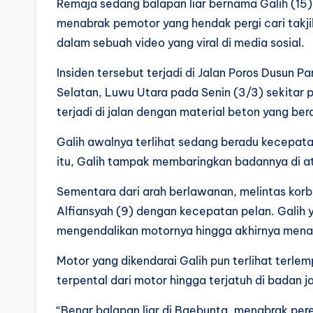
Remaja sedang balapan liar bernama Galih (15)
menabrak pemotor yang hendak pergi cari takji
dalam sebuah video yang viral di media sosial.
Insiden tersebut terjadi di Jalan Poros Dusun
Selatan, Luwu Utara pada Senin (3/3) sekitar 
terjadi di jalan dengan material beton yang be
Galih awalnya terlihat sedang beradu kecepat
itu, Galih tampak membaringkan badannya di at
Sementara dari arah berlawanan, melintas kor
Alfiansyah (9) dengan kecepatan pelan. Galih 
mengendalikan motornya hingga akhirnya mena
Motor yang dikendarai Galih pun terlihat terlemp
terpental dari motor hingga terjatuh di badan ja
“Benar balapan liar di Baebunta, menabrak per