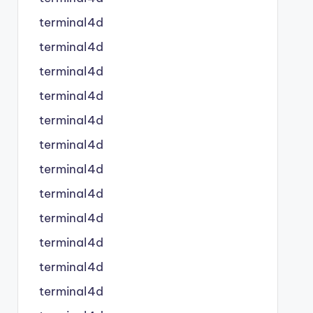
terminal4d
terminal4d
terminal4d
terminal4d
terminal4d
terminal4d
terminal4d
terminal4d
terminal4d
terminal4d
terminal4d
terminal4d