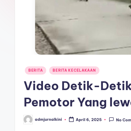
e
r
i
t
a
T
Posted
BERITA
BERITA KECELAKAAN
e
in
Video Detik-Detik
r
k
Pemotor Yang lew
i
admjurnalkini
April 6, 2025
No Co
n
Posted
by