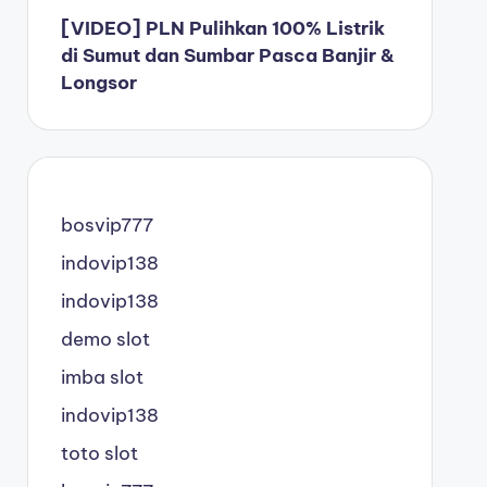
[VIDEO] PLN Pulihkan 100% Listrik
di Sumut dan Sumbar Pasca Banjir &
Longsor
bosvip777
indovip138
indovip138
demo slot
imba slot
indovip138
toto slot