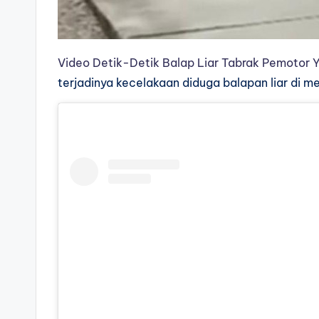
Video Detik-Detik Balap Liar Tabrak Pemotor 
terjadinya kecelakaan diduga balapan liar di me