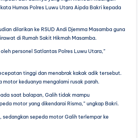
,” kata Humas Polres Luwu Utara Aipda Bakri kepada
udian dilarikan ke RSUD Andi Djemma Masamba guna
dirawat di Rumah Sakit Hikmah Masamba.
 oleh personel Satlantas Polres Luwu Utara,”
epatan tinggi dan menabrak kakak adik tersebut.
da motor keduanya mengalami rusak parah.
ada saat balapan, Galih tidak mampu
eda motor yang dikendarai Risma,” ungkap Bakri.
, sedangkan sepeda motor Galih terlempar ke