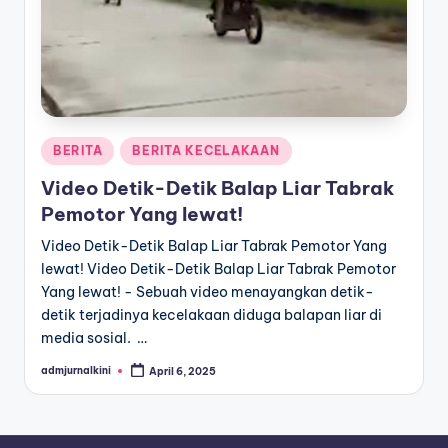
a
T
e
r
Posted
BERITA
BERITA KECELAKAAN
k
in
Video Detik-Detik Balap Liar Tabrak
i
Pemotor Yang lewat!
n
Video Detik-Detik Balap Liar Tabrak Pemotor Yang
i
lewat! Video Detik-Detik Balap Liar Tabrak Pemotor
Yang lewat! - Sebuah video menayangkan detik-
detik terjadinya kecelakaan diduga balapan liar di
media sosial. …
admjurnalkini
April 6, 2025
Posted
by