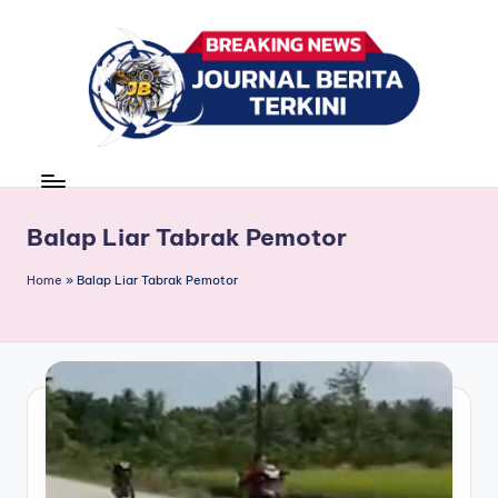
Skip
to
content
J
berita,
news
u
r
Balap Liar Tabrak Pemotor
n
Home
»
Balap Liar Tabrak Pemotor
a
l
B
e
ri
t