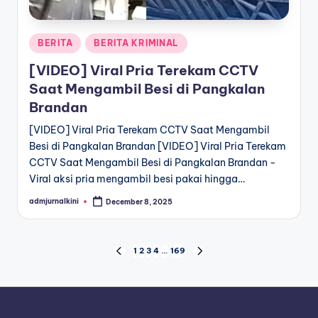
Posted
BERITA
BERITA KRIMINAL
in
[VIDEO] Viral Pria Terekam CCTV
Saat Mengambil Besi di Pangkalan
Brandan
[VIDEO] Viral Pria Terekam CCTV Saat Mengambil
Besi di Pangkalan Brandan [VIDEO] Viral Pria Terekam
CCTV Saat Mengambil Besi di Pangkalan Brandan -
Viral aksi pria mengambil besi pakai hingga…
admjurnalkini
December 8, 2025
Posted
by
Posts
1
2
3
4
…
169
PREVIOUS
NEXT
PAGE
PAGE
pagination