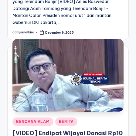
yang Terendam Banjir [VIDEO] Anies Baswedan
Datangi Aceh Tamiang yang Terendam Banjir -
Mantan Calon Presiden nomor urut 1 dan mantan
Gubernur DKI Jakarta,…
admjurnalkini
December 9, 2025
Posted
by
Posted
BENCANA ALAM
BERITA
in
[VIDEO] Endipat Wijaya! Donasi Rp10