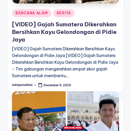
Posted
BENCANA ALAM
BERITA
in
[VIDEO] Gajah Sumatera Dikerahkan
Bersihkan Kayu Gelondongan di Pidie
Jaya
[VIDEO] Gajah Sumatera Dikerahkan Bersihkan Kayu
Gelondongan di Pidie Jaya [VIDEO] Gajah Sumatera
Dikerahkan Bersihkan Kayu Gelondongan di Pidie Jaya
- Tim gabungan mengerahkan empat ekor gajah
Sumatera untuk membantu…
admjurnalkini
December 9, 2025
Posted
by