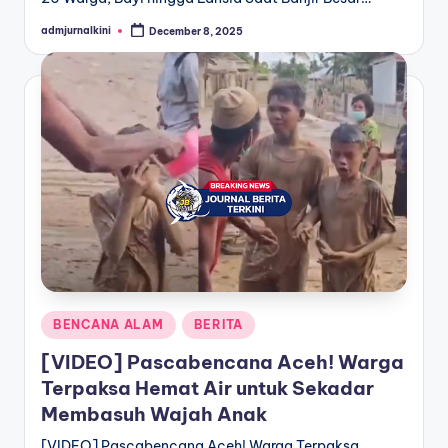
admjurnalkini
December 8, 2025
Posted
by
Posted
BENCANA ALAM
BERITA
in
[VIDEO] Pascabencana Aceh! Warga
Terpaksa Hemat Air untuk Sekadar
Membasuh Wajah Anak
[VIDEO] Pascabencana Aceh! Warga Terpaksa