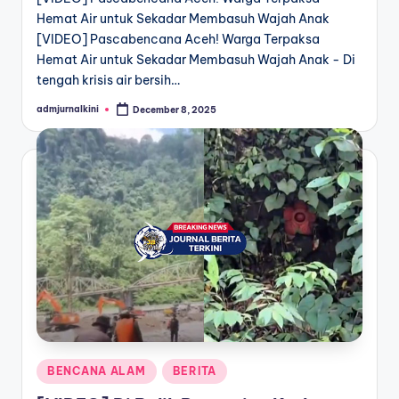
Hemat Air untuk Sekadar Membasuh Wajah Anak
[VIDEO] Pascabencana Aceh! Warga Terpaksa
Hemat Air untuk Sekadar Membasuh Wajah Anak - Di
tengah krisis air bersih…
admjurnalkini
December 8, 2025
Posted
by
Posted
BENCANA ALAM
BERITA
in