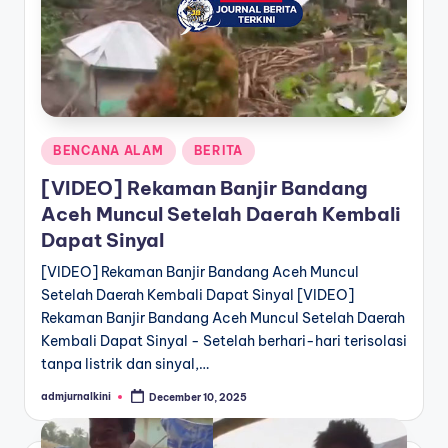
a
T
e
r
Posted
BENCANA ALAM
BERITA
k
in
[VIDEO] Rekaman Banjir Bandang
i
Aceh Muncul Setelah Daerah Kembali
n
Dapat Sinyal
i
[VIDEO] Rekaman Banjir Bandang Aceh Muncul
Setelah Daerah Kembali Dapat Sinyal [VIDEO]
Rekaman Banjir Bandang Aceh Muncul Setelah Daerah
Kembali Dapat Sinyal - Setelah berhari-hari terisolasi
tanpa listrik dan sinyal,…
admjurnalkini
December 10, 2025
Posted
by