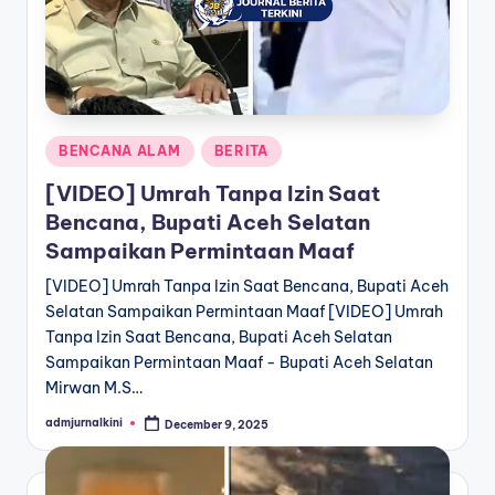
Posted
BENCANA ALAM
BERITA
in
[VIDEO] Umrah Tanpa Izin Saat
Bencana, Bupati Aceh Selatan
Sampaikan Permintaan Maaf
[VIDEO] Umrah Tanpa Izin Saat Bencana, Bupati Aceh
Selatan Sampaikan Permintaan Maaf [VIDEO] Umrah
Tanpa Izin Saat Bencana, Bupati Aceh Selatan
Sampaikan Permintaan Maaf - Bupati Aceh Selatan
Mirwan M.S…
admjurnalkini
December 9, 2025
Posted
by