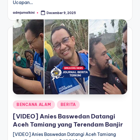
Ucapan…
admjurnalkini
December 9, 2025
Posted
by
Posted
BENCANA ALAM
BERITA
in
[VIDEO] Anies Baswedan Datangi
Aceh Tamiang yang Terendam Banjir
[VIDEO] Anies Baswedan Datangi Aceh Tamiang