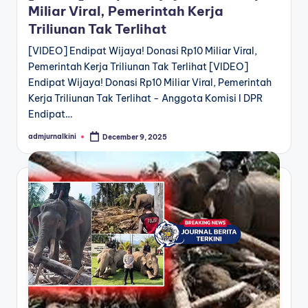
Miliar Viral, Pemerintah Kerja
Triliunan Tak Terlihat
[VIDEO] Endipat Wijaya! Donasi Rp10 Miliar Viral,
Pemerintah Kerja Triliunan Tak Terlihat [VIDEO]
Endipat Wijaya! Donasi Rp10 Miliar Viral, Pemerintah
Kerja Triliunan Tak Terlihat - Anggota Komisi I DPR
Endipat…
admjurnalkini
December 9, 2025
Posted
by