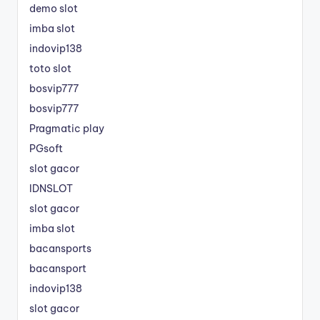
demo slot
imba slot
indovip138
toto slot
bosvip777
bosvip777
Pragmatic play
PGsoft
slot gacor
IDNSLOT
slot gacor
imba slot
bacansports
bacansport
indovip138
slot gacor