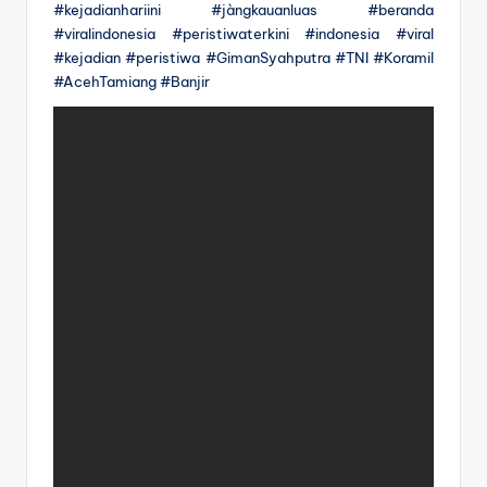
#kejadianhariini #jàngkauanluas #beranda
#viralindonesia #peristiwaterkini #indonesia #viral
#kejadian #peristiwa #GimanSyahputra #TNI #Koramil
#AcehTamiang #Banjir