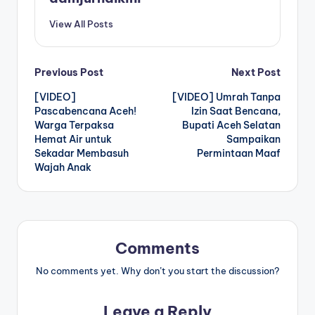
View All Posts
Post
Previous Post
Next Post
[VIDEO]
[VIDEO] Umrah Tanpa
navigation
Pascabencana Aceh!
Izin Saat Bencana,
Warga Terpaksa
Bupati Aceh Selatan
Hemat Air untuk
Sampaikan
Sekadar Membasuh
Permintaan Maaf
Wajah Anak
Comments
No comments yet. Why don’t you start the discussion?
Leave a Reply