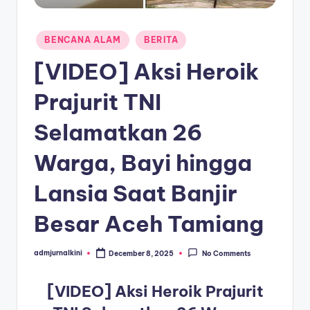
a
Posted
T
BENCANA ALAM
BERITA
in
e
[VIDEO] Aksi Heroik
r
Prajurit TNI
k
Selamatkan 26
i
n
Warga, Bayi hingga
i
Lansia Saat Banjir
Besar Aceh Tamiang
admjurnalkini
December 8, 2025
No Comments
Posted
by
[VIDEO] Aksi Heroik Prajurit