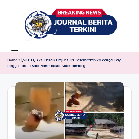
Skip
to
content
J
berita,
news
u
Home
»
[VIDEO] Aksi Heroik Prajurit TNI Selamatkan 26 Warga, Bayi
r
hingga Lansia Saat Banjir Besar Aceh Tamiang
n
a
l
B
e
ri
t