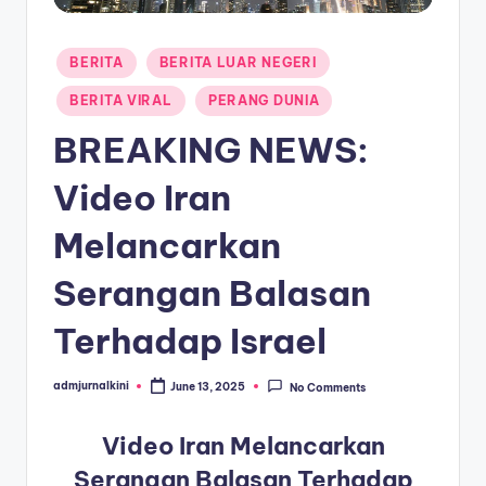
a
Posted
T
BERITA
BERITA LUAR NEGERI
in
e
BERITA VIRAL
PERANG DUNIA
r
BREAKING NEWS:
k
Video Iran
i
Melancarkan
n
i
Serangan Balasan
Terhadap Israel
admjurnalkini
June 13, 2025
No Comments
Posted
by
Video Iran Melancarkan
Serangan Balasan Terhadap