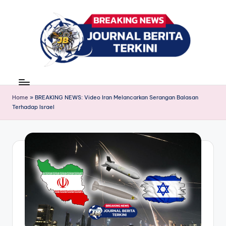
Skip
to
content
J
berita,
news
u
Home
»
BREAKING NEWS: Video Iran Melancarkan Serangan Balasan
r
Terhadap Israel
n
a
l
B
e
ri
t