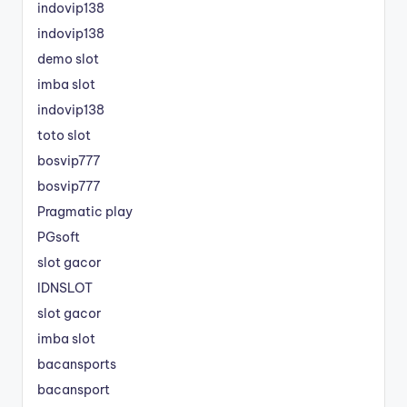
indovip138
indovip138
demo slot
imba slot
indovip138
toto slot
bosvip777
bosvip777
Pragmatic play
PGsoft
slot gacor
IDNSLOT
slot gacor
imba slot
bacansports
bacansport