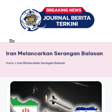
Skip
to
content
J
berita,
news
u
r
Iran Melancarkan Serangan Balasan
n
Home
»
Iran Melancarkan Serangan Balasan
a
l
B
e
ri
t