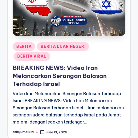
a
T
e
r
Posted
BERITA
BERITA LUAR NEGERI
k
in
BERITA VIRAL
i
BREAKING NEWS: Video Iran
n
Melancarkan Serangan Balasan
i
Terhadap Israel
Video Iran Melancarkan Serangan Balasan Terhadap
Israel BREAKING NEWS: Video Iran Melancarkan
Serangan Balasan Terhadap Israel - Iran melancarkan
serangan udara balasan terhadap Israel pada Jumat
malam, dengan ledakan terdengar…
admjurnalkini
June 13, 2025
Posted
by