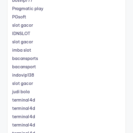
bosvip777
Pragmatic play
PGsoft
slot gacor
IDNSLOT
slot gacor
imba slot
bacansports
bacansport
indovip138
slot gacor
judi bola
terminal4d
terminal4d
terminal4d
terminal4d