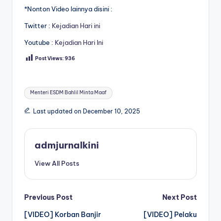
*Nonton Video lainnya disini :
Twitter :
Kejadian Hari ini
Youtube :
Kejadian Hari Ini
Post Views:
936
Tags:
Menteri ESDM Bahlil Minta Maaf
Last updated on December 10, 2025
admjurnalkini
View All Posts
Post
Previous Post
Next Post
[VIDEO] Korban Banjir
[VIDEO] Pelaku
navigation