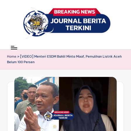
Skip
to
content
J
berita,
news
u
Home
»
[VIDEO] Menteri ESDM Bahlil Minta Maaf, Pemulihan Listrik Aceh
r
Belum 100 Persen
n
a
l
B
e
ri
t