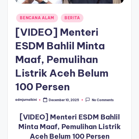
a
Posted
T
BENCANA ALAM
BERITA
in
e
[VIDEO] Menteri
r
ESDM Bahlil Minta
k
Maaf, Pemulihan
i
n
Listrik Aceh Belum
i
100 Persen
admjurnalkini
December 10, 2025
No Comments
Posted
by
[VIDEO] Menteri ESDM Bahlil
Minta Maaf, Pemulihan Listrik
Aceh Belum 100 Persen