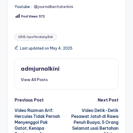
Youtube :
@journalberitaterkini
Post Views:
572
Tags:
GRIB Jaya Pecalang Bali
Last updated on May 4, 2025
admjurnalkini
View All Posts
Post
Previous Post
Next Post
Video Razman Arif:
Video Detik-Detik
navigation
Hercules Tidak Pernah
Pesawat Jatuh di Rawa
Menyenggol Pak
Penuh Buaya, 5 Orang
Gatot, Kenapa
Selamat usai Bertahan