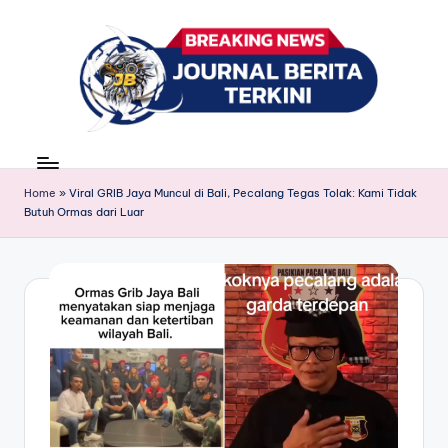
Skip
to
content
J
berita,
news
u
Home
»
Viral GRIB Jaya Muncul di Bali, Pecalang Tegas Tolak: Kami Tidak
r
Butuh Ormas dari Luar
n
a
l
B
e
ri
t