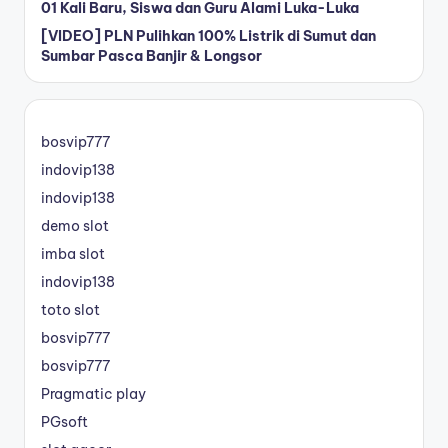
01 Kali Baru, Siswa dan Guru Alami Luka-Luka
[VIDEO] PLN Pulihkan 100% Listrik di Sumut dan
Sumbar Pasca Banjir & Longsor
bosvip777
indovip138
indovip138
demo slot
imba slot
indovip138
toto slot
bosvip777
bosvip777
Pragmatic play
PGsoft