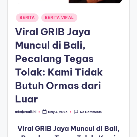
a
Posted
T
BERITA
BERITA VIRAL
in
e
Viral GRIB Jaya
r
Muncul di Bali,
k
Pecalang Tegas
i
n
Tolak: Kami Tidak
i
Butuh Ormas dari
Luar
admjurnalkini
May 4, 2025
No Comments
Posted
by
Viral GRIB Jaya Muncul di Bali,