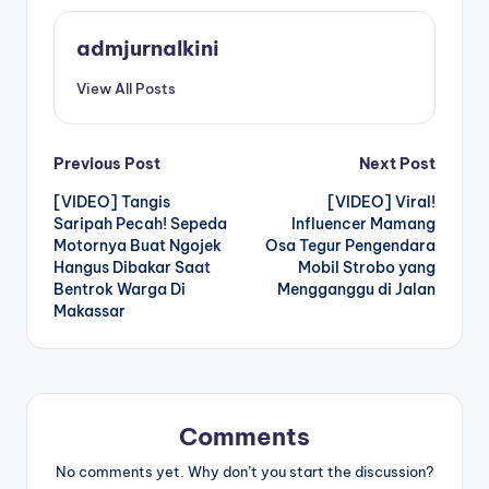
admjurnalkini
View All Posts
Post
Previous Post
Next Post
[VIDEO] Tangis
[VIDEO] Viral!
navigation
Saripah Pecah! Sepeda
Influencer Mamang
Motornya Buat Ngojek
Osa Tegur Pengendara
Hangus Dibakar Saat
Mobil Strobo yang
Bentrok Warga Di
Mengganggu di Jalan
Makassar
Comments
No comments yet. Why don’t you start the discussion?