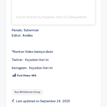
A post shared by Kejadian Hari Ini (@kejadianhariiniii)
Penulis: Suherman
Editor: Andika
*Nonton Video lainnya disini :
Twitter :
Kejadian Hari ini
Instagram :
Kejadian Hari Ini
Post Views:
484
Tags:
Bus Whitehorse Group
Last updated on September 24, 2025