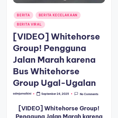
a
Posted
T
BERITA
BERITA KECELAKAAN
in
e
BERITA VIRAL
r
[VIDEO] Whitehorse
k
Group! Pengguna
i
Jalan Marah karena
n
i
Bus Whitehorse
Group Ugal-Ugalan
admjurnalkini
September 24, 2025
No Comments
Posted
by
[VIDEO] Whitehorse Group!
Pengguna Jalan Marah karena