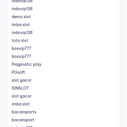
indovip138
indovip138
demo slot
imba slot
indovip138
toto slot
bosvip777
bosvip777
Pragmatic play
PGsoft
slot gacor
IDNSLOT
slot gacor
imba slot
bacansports
bacansport