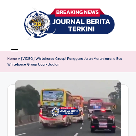
Skip
to
content
J
berita,
news
u
Home
»
[VIDEO] Whitehorse Group! Pengguna Jalan Marah karena Bus
r
Whitehorse Group Ugal-Ugalan
n
a
l
B
e
ri
t