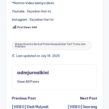
*Nonton Video lainnya disini :
Youtube :
Kejadian Hari ini
Instagram :
Kejadian Hari Ini
Post Views:
644
Tags:
Warga Amerika Serikat Protes Kesepakatan Tarif Trump dan
Prabowo
Last updated on July 18, 2025
admjurnalkini
View All Posts
Post
Previous Post
Next Post
[VIDEO] Dedi Mulyadi
[VIDEO] Seorang