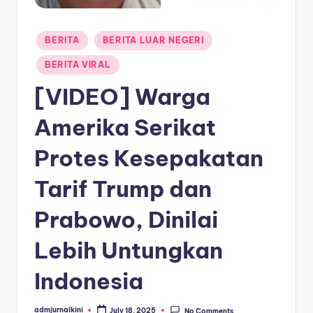
a
Posted
T
BERITA
BERITA LUAR NEGERI
in
e
BERITA VIRAL
r
[VIDEO] Warga
k
Amerika Serikat
i
Protes Kesepakatan
n
i
Tarif Trump dan
Prabowo, Dinilai
Lebih Untungkan
Indonesia
admjurnalkini
July 18, 2025
No Comments