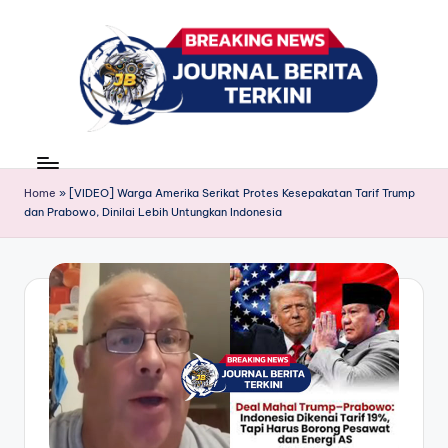
Skip
to
content
J
berita,
news
u
Home
»
[VIDEO] Warga Amerika Serikat Protes Kesepakatan Tarif Trump
r
dan Prabowo, Dinilai Lebih Untungkan Indonesia
n
a
l
B
e
ri
t