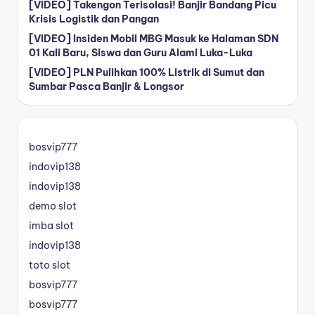
[VIDEO] Takengon Terisolasi! Banjir Bandang Picu
Krisis Logistik dan Pangan
[VIDEO] Insiden Mobil MBG Masuk ke Halaman SDN
01 Kali Baru, Siswa dan Guru Alami Luka-Luka
[VIDEO] PLN Pulihkan 100% Listrik di Sumut dan
Sumbar Pasca Banjir & Longsor
bosvip777
indovip138
indovip138
demo slot
imba slot
indovip138
toto slot
bosvip777
bosvip777