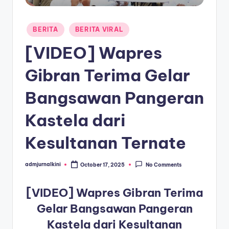
a
Posted
T
BERITA
BERITA VIRAL
in
e
[VIDEO] Wapres
r
Gibran Terima Gelar
k
Bangsawan Pangeran
i
n
Kastela dari
i
Kesultanan Ternate
admjurnalkini
October 17, 2025
No Comments
Posted
by
[VIDEO] Wapres Gibran Terima
Gelar Bangsawan Pangeran
Kastela dari Kesultanan