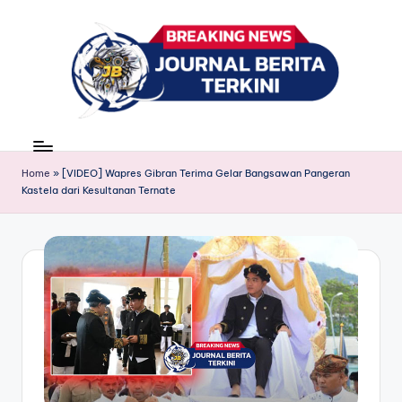
Skip
to
content
J
berita,
news
u
Home
»
[VIDEO] Wapres Gibran Terima Gelar Bangsawan Pangeran
r
Kastela dari Kesultanan Ternate
n
a
l
B
e
ri
t