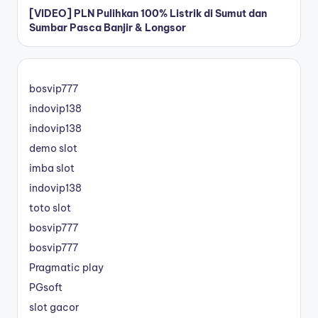
[VIDEO] PLN Pulihkan 100% Listrik di Sumut dan
Sumbar Pasca Banjir & Longsor
bosvip777
indovip138
indovip138
demo slot
imba slot
indovip138
toto slot
bosvip777
bosvip777
Pragmatic play
PGsoft
slot gacor