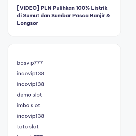
[VIDEO] PLN Pulihkan 100% Listrik
di Sumut dan Sumbar Pasca Banjir &
Longsor
bosvip777
indovip138
indovip138
demo slot
imba slot
indovip138
toto slot