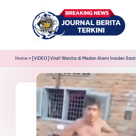
Skip
to
content
J
berita,
news
u
Home
»
[VIDEO] Viral! Wanita di Medan Alami Insiden Saa
r
n
a
l
B