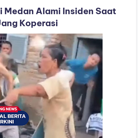
di Medan Alami Insiden Saat
ang Koperasi