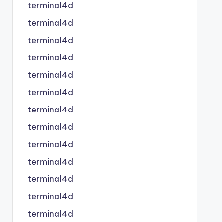
terminal4d
terminal4d
terminal4d
terminal4d
terminal4d
terminal4d
terminal4d
terminal4d
terminal4d
terminal4d
terminal4d
terminal4d
terminal4d