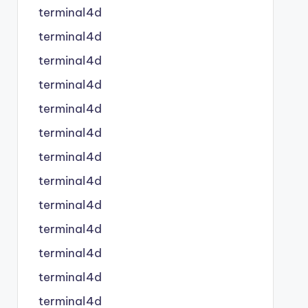
terminal4d
terminal4d
terminal4d
terminal4d
terminal4d
terminal4d
terminal4d
terminal4d
terminal4d
terminal4d
terminal4d
terminal4d
terminal4d