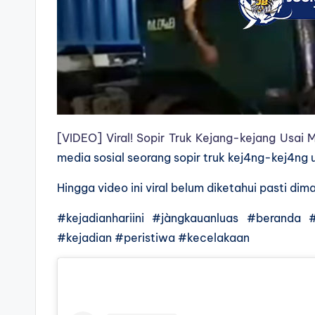
[VIDEO] Viral! Sopir Truk Kejang-kejang Usai 
media sosial seorang sopir truk kej4ng-kej4ng 
Hingga video ini viral belum diketahui pasti dim
#kejadianhariini #jàngkauanluas #beranda #v
#kejadian #peristiwa #kecelakaan