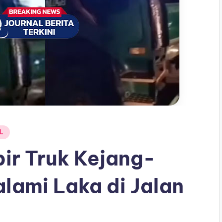
AL
pir Truk Kejang-
lami Laka di Jalan