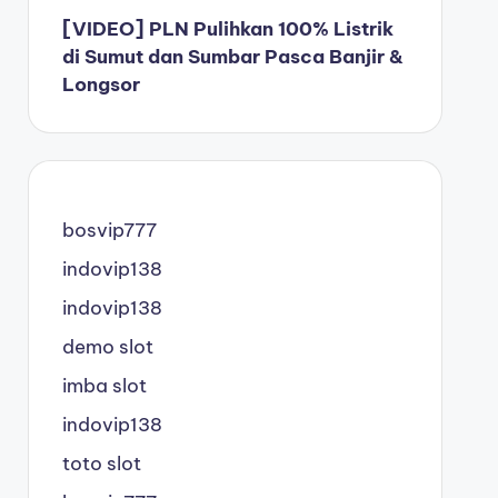
[VIDEO] PLN Pulihkan 100% Listrik
di Sumut dan Sumbar Pasca Banjir &
Longsor
bosvip777
indovip138
indovip138
demo slot
imba slot
indovip138
toto slot