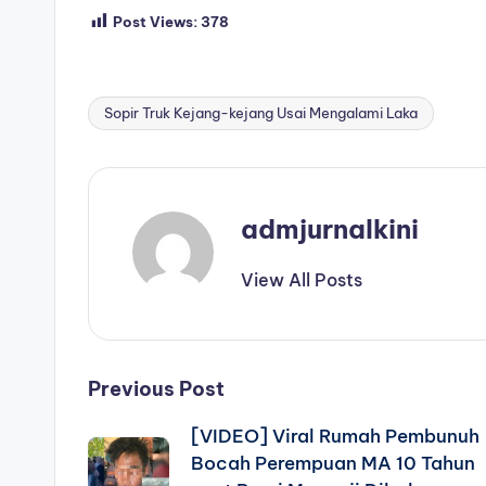
Post Views:
378
Sopir Truk Kejang-kejang Usai Mengalami Laka
Tags:
admjurnalkini
View All Posts
Post
Previous Post
[VIDEO] Viral Rumah Pembunuh
navigation
Bocah Perempuan MA 10 Tahun