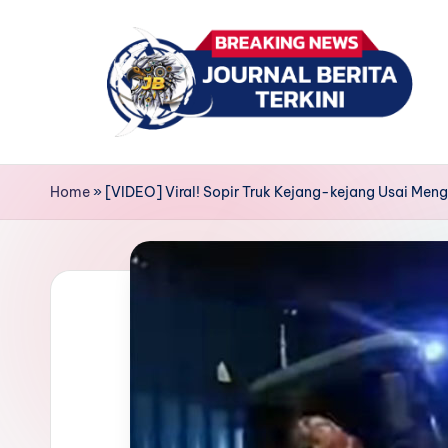
Skip
to
content
J
berita,
news
u
Home
»
[VIDEO] Viral! Sopir Truk Kejang-kejang Usai Meng
r
n
a
l
B