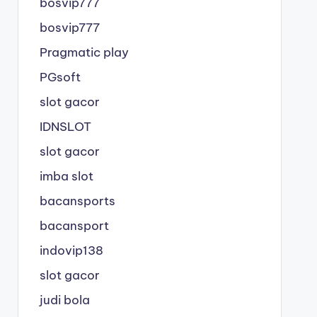
bosvip777
bosvip777
Pragmatic play
PGsoft
slot gacor
IDNSLOT
slot gacor
imba slot
bacansports
bacansport
indovip138
slot gacor
judi bola