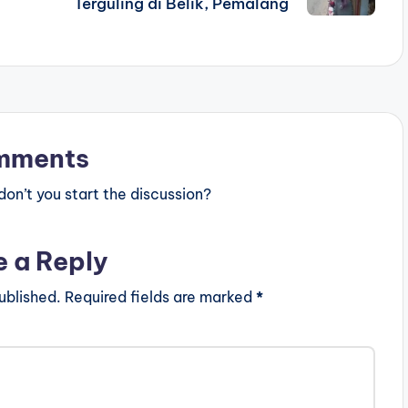
Terguling di Belik, Pemalang
mments
n’t you start the discussion?
e a Reply
ublished.
Required fields are marked
*