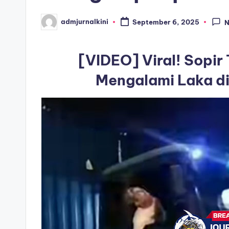
i
admjurnalkini
September 6, 2025
N
Posted
by
[VIDEO] Viral! Sopir
Mengalami Laka di