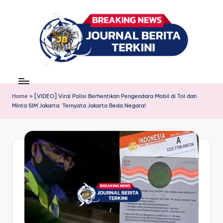
Skip
to
content
J
berita,
news
u
Home
»
[VIDEO] Viral Polisi Berhentikan Pengendara Mobil di Tol dan
r
Minta SIM Jakarta: Ternyata Jakarta Beda Negara!
n
a
l
B
e
ri
t