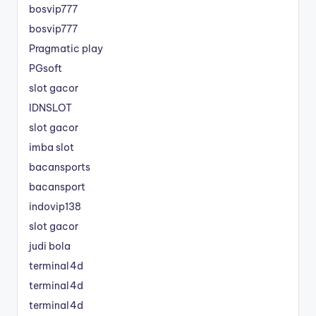
bosvip777
bosvip777
Pragmatic play
PGsoft
slot gacor
IDNSLOT
slot gacor
imba slot
bacansports
bacansport
indovip138
slot gacor
judi bola
terminal4d
terminal4d
terminal4d