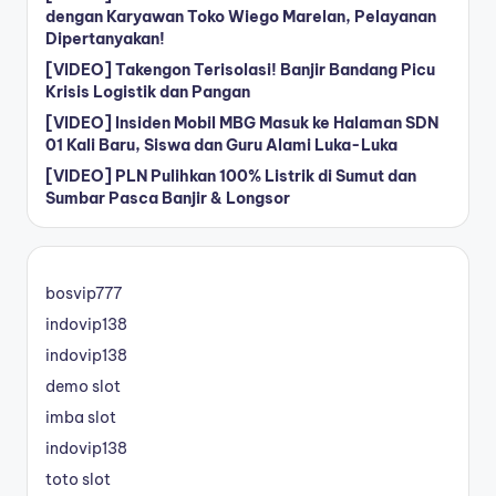
dengan Karyawan Toko Wiego Marelan, Pelayanan
Dipertanyakan!
[VIDEO] Takengon Terisolasi! Banjir Bandang Picu
Krisis Logistik dan Pangan
[VIDEO] Insiden Mobil MBG Masuk ke Halaman SDN
01 Kali Baru, Siswa dan Guru Alami Luka-Luka
[VIDEO] PLN Pulihkan 100% Listrik di Sumut dan
Sumbar Pasca Banjir & Longsor
bosvip777
indovip138
indovip138
demo slot
imba slot
indovip138
toto slot