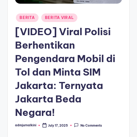
a
Posted
T
BERITA
BERITA VIRAL
in
e
[VIDEO] Viral Polisi
r
Berhentikan
k
Pengendara Mobil di
i
n
Tol dan Minta SIM
i
Jakarta: Ternyata
Jakarta Beda
Negara!
admjurnalkini
July 17, 2025
No Comments
Posted
by