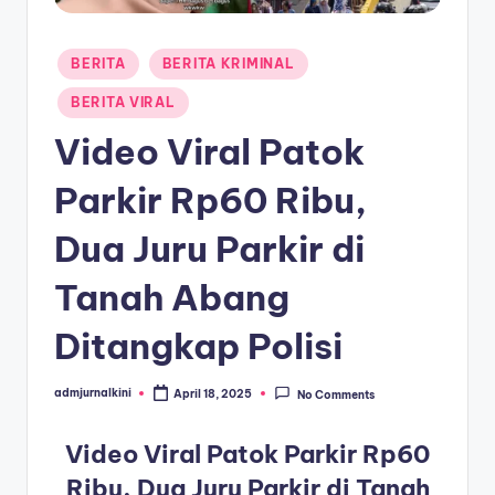
a
Posted
T
BERITA
BERITA KRIMINAL
in
e
BERITA VIRAL
r
Video Viral Patok
k
Parkir Rp60 Ribu,
i
Dua Juru Parkir di
n
i
Tanah Abang
Ditangkap Polisi
admjurnalkini
April 18, 2025
No Comments
Posted
by
Video Viral Patok Parkir Rp60
Ribu, Dua Juru Parkir di Tanah