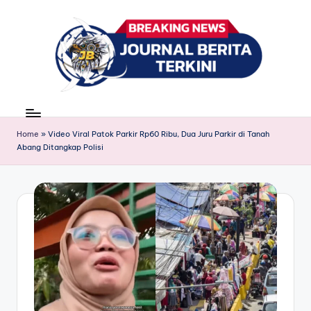
Skip
to
content
J
berita,
news
u
Home
»
Video Viral Patok Parkir Rp60 Ribu, Dua Juru Parkir di Tanah
r
Abang Ditangkap Polisi
n
a
l
B
e
ri
t