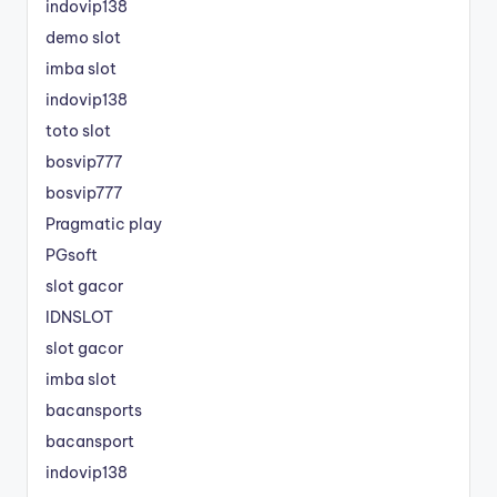
indovip138
demo slot
imba slot
indovip138
toto slot
bosvip777
bosvip777
Pragmatic play
PGsoft
slot gacor
IDNSLOT
slot gacor
imba slot
bacansports
bacansport
indovip138