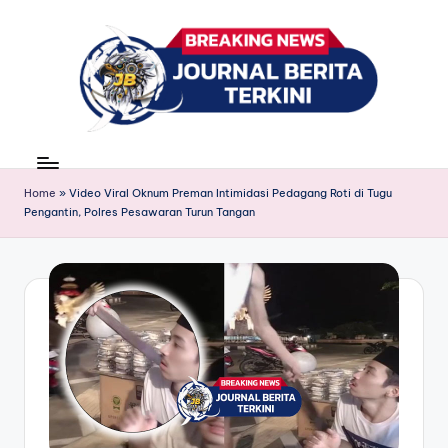
Skip
to
content
J
berita,
news
u
Home
»
Video Viral Oknum Preman Intimidasi Pedagang Roti di Tugu
r
Pengantin, Polres Pesawaran Turun Tangan
n
a
l
B
e
ri
t