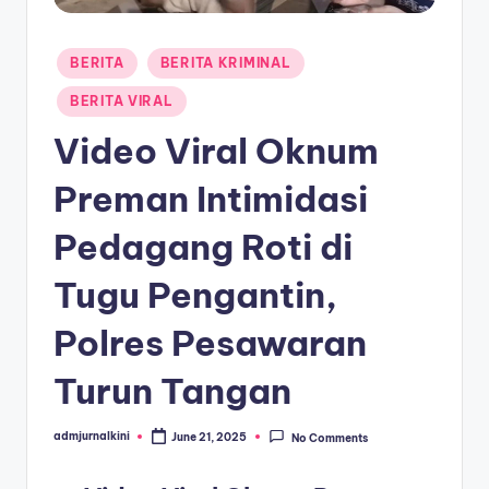
a
Posted
T
BERITA
BERITA KRIMINAL
in
e
BERITA VIRAL
r
Video Viral Oknum
k
Preman Intimidasi
i
Pedagang Roti di
n
i
Tugu Pengantin,
Polres Pesawaran
Turun Tangan
admjurnalkini
June 21, 2025
No Comments
Posted
by