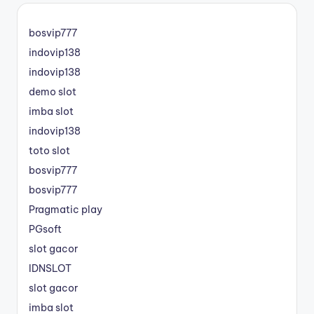
bosvip777
indovip138
indovip138
demo slot
imba slot
indovip138
toto slot
bosvip777
bosvip777
Pragmatic play
PGsoft
slot gacor
IDNSLOT
slot gacor
imba slot