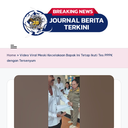
Skip
to
content
J
berita,
news
u
Home
»
Video Viral Meski Kecelakaan Bapak Ini Tetap Ikuti Tes PPPK
r
dengan Tersenyum
n
a
l
B
e
ri
t