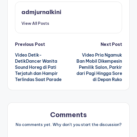
admjurnalkini
View All Posts
Post
Previous Post
Next Post
Video Detik-
Video Pria Ngamuk
navigation
DetikDancer Wanita
Ban Mobil Dikempesin
Sound Horeg di Pati
Pemilik Salon, Parkir
Terjatuh dan Hampir
dari Pagi Hingga Sore
Terlindas Saat Parade
di Depan Ruko
Comments
No comments yet. Why don’t you start the discussion?