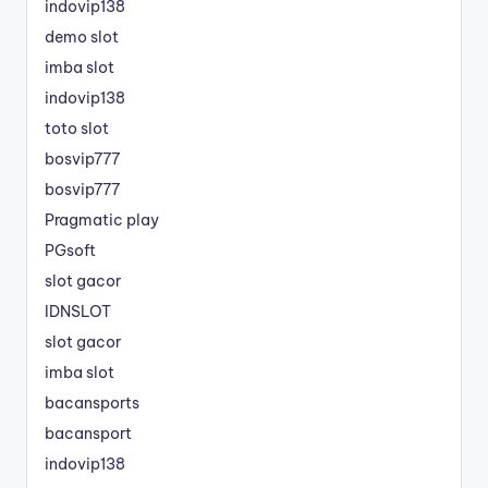
indovip138
demo slot
imba slot
indovip138
toto slot
bosvip777
bosvip777
Pragmatic play
PGsoft
slot gacor
IDNSLOT
slot gacor
imba slot
bacansports
bacansport
indovip138