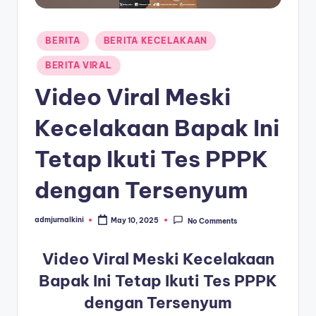
a
Posted
T
BERITA
BERITA KECELAKAAN
in
e
BERITA VIRAL
r
Video Viral Meski
k
Kecelakaan Bapak Ini
i
Tetap Ikuti Tes PPPK
n
i
dengan Tersenyum
admjurnalkini
May 10, 2025
No Comments
Posted
by
Video Viral Meski Kecelakaan
Bapak Ini Tetap Ikuti Tes PPPK
dengan Tersenyum