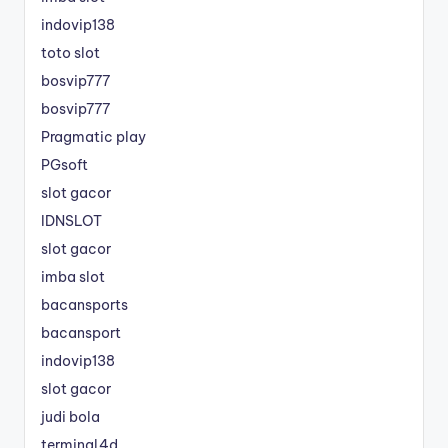
indovip138
toto slot
bosvip777
bosvip777
Pragmatic play
PGsoft
slot gacor
IDNSLOT
slot gacor
imba slot
bacansports
bacansport
indovip138
slot gacor
judi bola
terminal4d