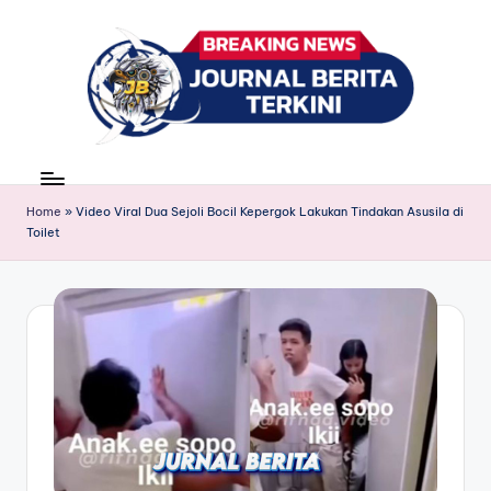
Skip
to
content
J
berita,
news
u
Home
»
Video Viral Dua Sejoli Bocil Kepergok Lakukan Tindakan Asusila di
r
Toilet
n
a
l
B
e
ri
t