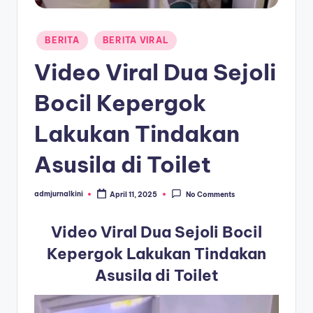
a
Posted
T
BERITA
BERITA VIRAL
in
e
Video Viral Dua Sejoli
r
Bocil Kepergok
k
Lakukan Tindakan
i
n
Asusila di Toilet
i
admjurnalkini
April 11, 2025
No Comments
Posted
by
Video Viral Dua Sejoli Bocil
Kepergok Lakukan Tindakan
Asusila di Toilet