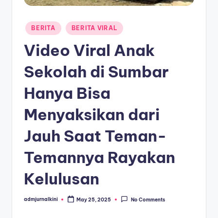
a
Posted
T
BERITA
BERITA VIRAL
in
e
Video Viral Anak
r
Sekolah di Sumbar
k
Hanya Bisa
i
n
Menyaksikan dari
i
Jauh Saat Teman-
Temannya Rayakan
Kelulusan
admjurnalkini
May 25, 2025
No Comments
Posted
by