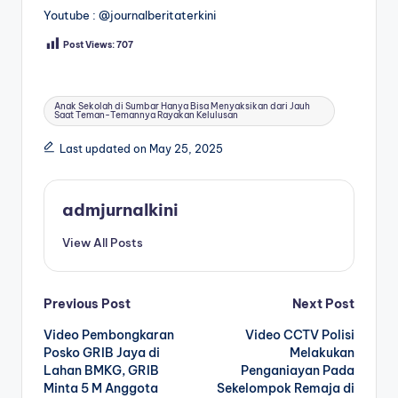
Youtube : @journalberitaterkini
Post Views:
707
Tags:
Anak Sekolah di Sumbar Hanya Bisa Menyaksikan dari Jauh
Saat Teman-Temannya Rayakan Kelulusan
Last updated on May 25, 2025
admjurnalkini
View All Posts
Post
Previous Post
Next Post
Video Pembongkaran
Video CCTV Polisi
navigation
Posko GRIB Jaya di
Melakukan
Lahan BMKG, GRIB
Penganiayan Pada
Minta 5 M Anggota
Sekelompok Remaja di