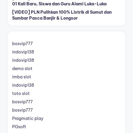
01 Kali Baru, Siswa dan Guru Alami Luka-Luka
[VIDEO] PLN Pulihkan 100% Listrik di Sumut dan
Sumbar Pasca Banjir & Longsor
bosvip777
indovip138
indovip138
demo slot
imba slot
indovip138
toto slot
bosvip777
bosvip777
Pragmatic play
PGsoft