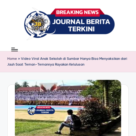
Skip
to
content
J
berita,
news
u
Home
»
Video Viral Anak Sekolah di Sumbar Hanya Bisa Menyaksikan dari
r
Jauh Saat Teman-Temannya Rayakan Kelulusan
n
a
l
B
e
ri
t