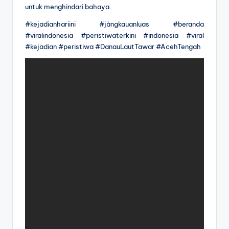
untuk menghindari bahaya.
#kejadianhariini #jàngkauanluas #beranda
#viralindonesia #peristiwaterkini #indonesia #viral
#kejadian #peristiwa #DanauLautTawar #AcehTengah