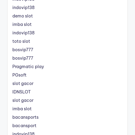
indovip138
demo slot
imba slot
indovip138
toto slot
bosvip777
bosvip777
Pragmatic play
PGsoft
slot gacor
IDNSLOT
slot gacor
imba slot
bacansports
bacansport
indovip138