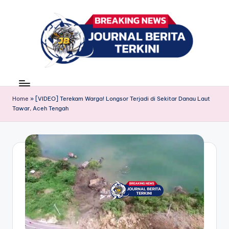
Skip
to
content
J
berita,
news
u
Home
»
[VIDEO] Terekam Warga! Longsor Terjadi di Sekitar Danau Laut
r
Tawar, Aceh Tengah
n
a
l
B
e
ri
t