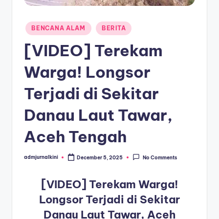
a
Posted
T
BENCANA ALAM
BERITA
in
e
[VIDEO] Terekam
r
Warga! Longsor
k
Terjadi di Sekitar
i
n
Danau Laut Tawar,
i
Aceh Tengah
admjurnalkini
December 5, 2025
No Comments
Posted
by
[VIDEO] Terekam Warga!
Longsor Terjadi di Sekitar
Danau Laut Tawar, Aceh