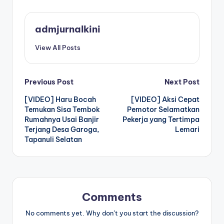
admjurnalkini
View All Posts
Post
Previous Post
Next Post
[VIDEO] Haru Bocah
[VIDEO] Aksi Cepat
navigation
Temukan Sisa Tembok
Pemotor Selamatkan
Rumahnya Usai Banjir
Pekerja yang Tertimpa
Terjang Desa Garoga,
Lemari
Tapanuli Selatan
Comments
No comments yet. Why don’t you start the discussion?