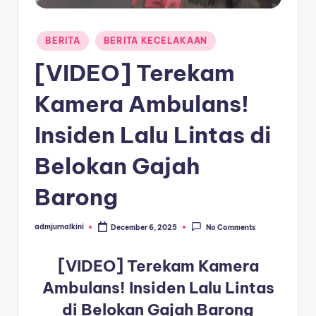
a
Posted
T
BERITA
BERITA KECELAKAAN
in
e
[VIDEO] Terekam
r
Kamera Ambulans!
k
Insiden Lalu Lintas di
i
n
Belokan Gajah
i
Barong
admjurnalkini
December 6, 2025
No Comments
Posted
by
[VIDEO] Terekam Kamera
Ambulans! Insiden Lalu Lintas
di Belokan Gajah Barong