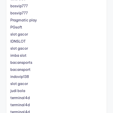
bosvip777
bosvip777
Pragmatic play
PGsoft
slot gacor
IDNSLOT
slot gacor
imba slot
bacansports
bacansport
indovip138
slot gacor
judi bola
terminal4d
terminal4d
terminal4d