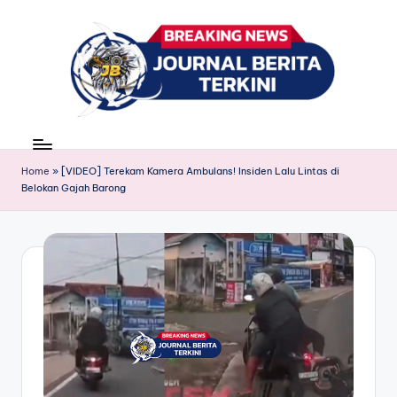
Skip
to
content
J
berita,
news
u
Home
»
[VIDEO] Terekam Kamera Ambulans! Insiden Lalu Lintas di
r
Belokan Gajah Barong
n
a
l
B
e
ri
t