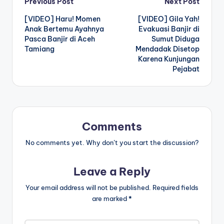
Post
Previous Post
Next Post
[VIDEO] Haru! Momen
[VIDEO] Gila Yah!
navigation
Anak Bertemu Ayahnya
Evakuasi Banjir di
Pasca Banjir di Aceh
Sumut Diduga
Tamiang
Mendadak Disetop
Karena Kunjungan
Pejabat
Comments
No comments yet. Why don’t you start the discussion?
Leave a Reply
Your email address will not be published.
Required fields
are marked
*