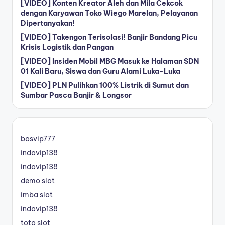
[VIDEO] Konten Kreator Aleh dan Mila Cekcok
dengan Karyawan Toko Wiego Marelan, Pelayanan
Dipertanyakan!
[VIDEO] Takengon Terisolasi! Banjir Bandang Picu
Krisis Logistik dan Pangan
[VIDEO] Insiden Mobil MBG Masuk ke Halaman SDN
01 Kali Baru, Siswa dan Guru Alami Luka-Luka
[VIDEO] PLN Pulihkan 100% Listrik di Sumut dan
Sumbar Pasca Banjir & Longsor
bosvip777
indovip138
indovip138
demo slot
imba slot
indovip138
toto slot