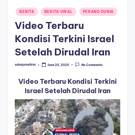
a
Posted
BERITA
BERITA VIRAL
PERANG DUNIA
in
T
Video Terbaru
e
Kondisi Terkini Israel
r
k
Setelah Dirudal Iran
i
admjurnalkini
June 20, 2025
No Comments
Posted
n
by
i
Video Terbaru Kondisi Terkini
Israel Setelah Dirudal Iran