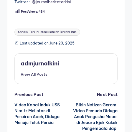
Twitter :
@journalberitaterkini
Post Views:
484
Tags:
Kondisi Terkini Israel Setelah Dirudal Iran
Last updated on June 20, 2025
admjurnalkini
View All Posts
Post
Previous Post
Next Post
Video Kapal Induk USS
Bikin Netizen Geram!
navigation
Nimitz Melintas di
Video Pemuda Diduga
Perairan Aceh, Diduga
Anak Pengusha Mebel
Menuju Teluk Persia
di Jepara Ejek Kakek
Pengembala Sapi