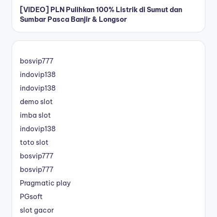
[VIDEO] PLN Pulihkan 100% Listrik di Sumut dan
Sumbar Pasca Banjir & Longsor
bosvip777
indovip138
indovip138
demo slot
imba slot
indovip138
toto slot
bosvip777
bosvip777
Pragmatic play
PGsoft
slot gacor