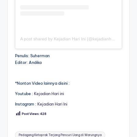
A post shared by Kejadian Hari Ini (@kejadianhariiniii)
Penulis: Suherman
Editor: Andika
*Nonton Video lainnya disini :
Youtube :
Kejadian Hari ini
Instagram :
Kejadian Hari Ini
Post Views:
428
Tags:
Pedagang Ketoprak Terjang Pencuri Uang di Warungnya