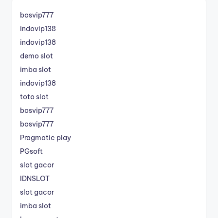
bosvip777
indovip138
indovip138
demo slot
imba slot
indovip138
toto slot
bosvip777
bosvip777
Pragmatic play
PGsoft
slot gacor
IDNSLOT
slot gacor
imba slot