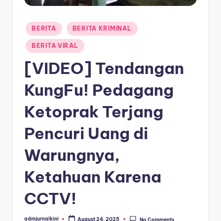
a
Posted
T
BERITA
BERITA KRIMINAL
in
e
BERITA VIRAL
r
[VIDEO] Tendangan
k
KungFu! Pedagang
i
Ketoprak Terjang
n
i
Pencuri Uang di
Warungnya,
Ketahuan Karena
CCTV!
admjurnalkini
August 24, 2025
No Comments