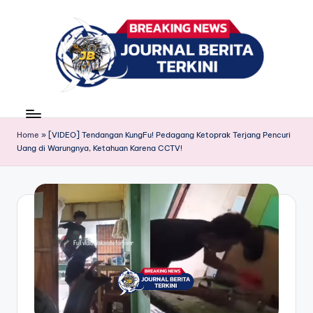
Skip
to
content
J
berita,
news
u
Home
»
[VIDEO] Tendangan KungFu! Pedagang Ketoprak Terjang Pencuri
r
Uang di Warungnya, Ketahuan Karena CCTV!
n
a
l
B
e
ri
t