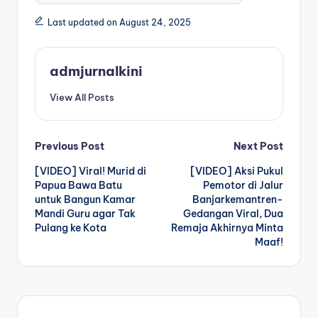
Last updated on August 24, 2025
admjurnalkini
View All Posts
Post
Previous Post
Next Post
[VIDEO] Viral! Murid di
[VIDEO] Aksi Pukul
navigation
Papua Bawa Batu
Pemotor di Jalur
untuk Bangun Kamar
Banjarkemantren-
Mandi Guru agar Tak
Gedangan Viral, Dua
Pulang ke Kota
Remaja Akhirnya Minta
Maaf!