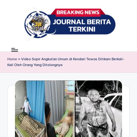
Skip
to
content
J
berita,
news
u
Home
»
Video Sopir Angkutan Umum di Kendari Tewas Ditikam Berkali-
r
Kali Oleh Orang Yang Ditolongnya
n
a
l
B
e
ri
t