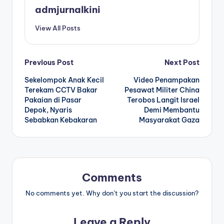
admjurnalkini
View All Posts
Post
Previous Post
Next Post
Sekelompok Anak Kecil
Video Penampakan
navigation
Terekam CCTV Bakar
Pesawat Militer China
Pakaian di Pasar
Terobos Langit Israel
Depok, Nyaris
Demi Membantu
Sebabkan Kebakaran
Masyarakat Gaza
Comments
No comments yet. Why don’t you start the discussion?
Leave a Reply