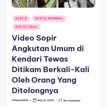
a
T
Posted
BERITA
BERITA KRIMINAL
e
in
BERITA VIRAL
r
Video Sopir
k
i
Angkutan Umum di
n
Kendari Tewas
i
Ditikam Berkali-Kali
Oleh Orang Yang
Ditolongnya
admjurnalkini
May 12, 2025
No Comments
Posted
by