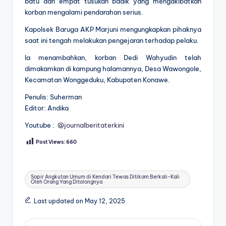
batu dan empat tusukan badik yang mengakibatkan
korban mengalami pendarahan serius.
Kapolsek Baruga AKP Marjuni mengungkapkan pihaknya
saat ini tengah melakukan pengejaran terhadap pelaku.
Ia menambahkan, korban Dedi Wahyudin telah
dimakamkan di kampung halamannya, Desa Wawongole,
Kecamatan Wonggeduku, Kabupaten Konawe.
Penulis: Suherman
Editor: Andika
Youtube :
@journalberitaterkini
Post Views:
660
Tags:
Sopir Angkutan Umum di Kendari Tewas Ditikam Berkali-Kali
Oleh Orang Yang Ditolongnya
Last updated on May 12, 2025