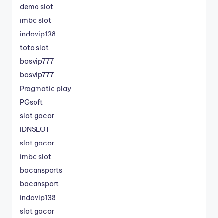
demo slot
imba slot
indovip138
toto slot
bosvip777
bosvip777
Pragmatic play
PGsoft
slot gacor
IDNSLOT
slot gacor
imba slot
bacansports
bacansport
indovip138
slot gacor