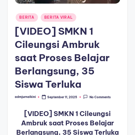
a
Posted
T
BERITA
BERITA VIRAL
in
e
[VIDEO] SMKN 1
r
Cileungsi Ambruk
k
saat Proses Belajar
i
n
Berlangsung, 35
i
Siswa Terluka
admjurnalkini
September 11, 2025
No Comments
Posted
by
[VIDEO] SMKN 1 Cileungsi
Ambruk saat Proses Belajar
Berlangsung, 35 Siswa Terluka