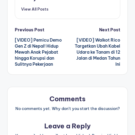
View All Posts
Post
Previous Post
Next Post
[VIDEO] Pemicu Demo
[VIDEO] Walkot Rico
navigation
Gen Z di Nepal! Hidup
Targetkan Ubah Kabel
Mewah Anak Pejabat
Udara ke Tanam di 12
hingga Korupsi dan
Jalan di Medan Tahun
Sulitnya Pekerjaan
Ini
Comments
No comments yet. Why don’t you start the discussion?
Leave a Reply