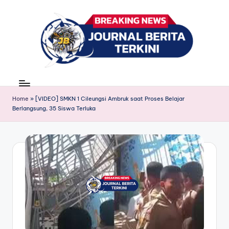
Skip
to
content
J
berita,
news
u
Home
»
[VIDEO] SMKN 1 Cileungsi Ambruk saat Proses Belajar
r
Berlangsung, 35 Siswa Terluka
n
a
l
B
e
ri
t