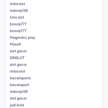
imba slot
indovip138
toto slot
bosvip777
bosvip777
Pragmatic play
PGsoft
slot gacor
IDNSLOT
slot gacor
imba slot
bacansports
bacansport
indovip138
slot gacor
judi bola