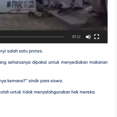
00:12
nyi salah satu protes.
ng seharusnya dipakai untuk menyediakan makanan
ya kemana?” sindir para siswa.
ekolah untuk tidak menyalahgunakan hak mereka.