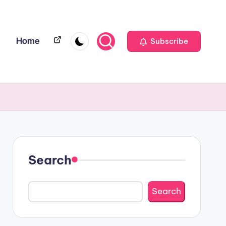
Home
Home
Subscribe
Search
Search