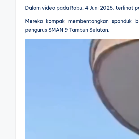
Dalam video pada Rabu, 4 Juni 2025, terlihat p
Mereka kompak membentangkan spanduk ber
pengurus SMAN 9 Tambun Selatan.
V
i
d
e
o
P
l
a
y
e
r