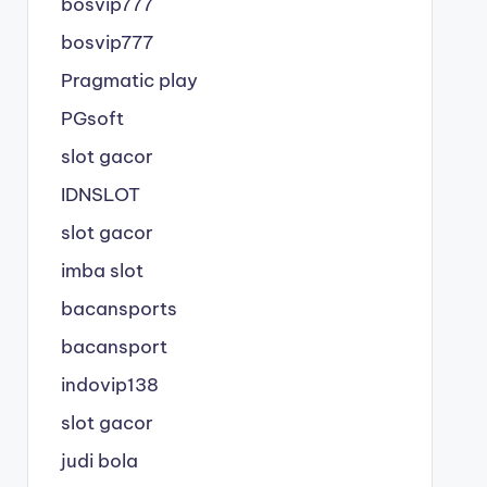
bosvip777
bosvip777
Pragmatic play
PGsoft
slot gacor
IDNSLOT
slot gacor
imba slot
bacansports
bacansport
indovip138
slot gacor
judi bola