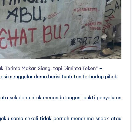
 Terima Makan Siang, tapi Diminta Teken”
–
asi menggelar demo berisi tuntutan terhadap pihak
inta sekolah untuk menandatangani bukti penyaluran
aku sama sekali tidak pernah menerima snack atau