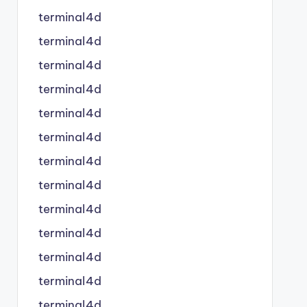
terminal4d
terminal4d
terminal4d
terminal4d
terminal4d
terminal4d
terminal4d
terminal4d
terminal4d
terminal4d
terminal4d
terminal4d
terminal4d