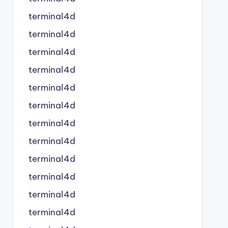
terminal4d
terminal4d
terminal4d
terminal4d
terminal4d
terminal4d
terminal4d
terminal4d
terminal4d
terminal4d
terminal4d
terminal4d