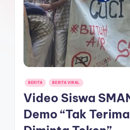
e
r
i
t
a
T
e
Posted
BERITA
BERITA VIRAL
r
in
Video Siswa SMAN
k
i
Demo “Tak Terima
n