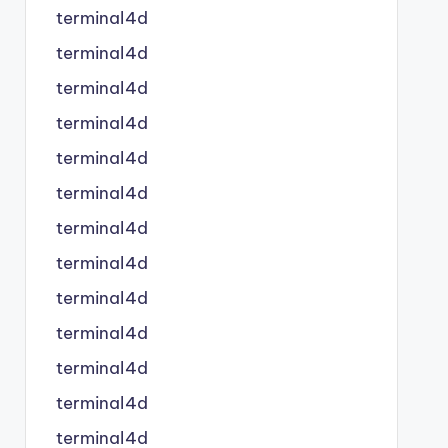
terminal4d
terminal4d
terminal4d
terminal4d
terminal4d
terminal4d
terminal4d
terminal4d
terminal4d
terminal4d
terminal4d
terminal4d
terminal4d