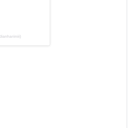
anhariiniii)