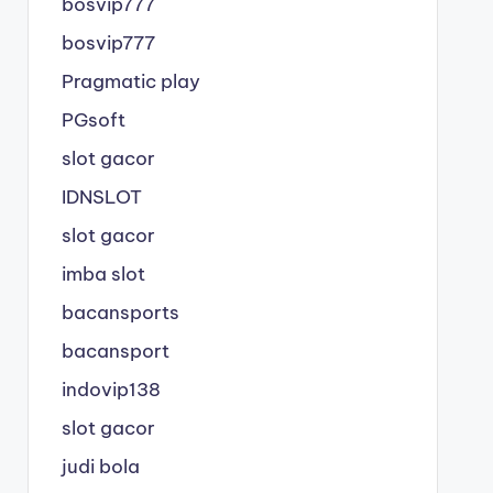
bosvip777
bosvip777
Pragmatic play
PGsoft
slot gacor
IDNSLOT
slot gacor
imba slot
bacansports
bacansport
indovip138
slot gacor
judi bola