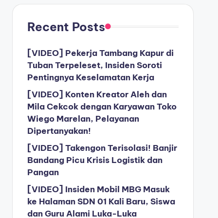
Recent Posts
[VIDEO] Pekerja Tambang Kapur di
Tuban Terpeleset, Insiden Soroti
Pentingnya Keselamatan Kerja
[VIDEO] Konten Kreator Aleh dan
Mila Cekcok dengan Karyawan Toko
Wiego Marelan, Pelayanan
Dipertanyakan!
[VIDEO] Takengon Terisolasi! Banjir
Bandang Picu Krisis Logistik dan
Pangan
[VIDEO] Insiden Mobil MBG Masuk
ke Halaman SDN 01 Kali Baru, Siswa
dan Guru Alami Luka-Luka