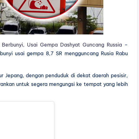
g Berbunyi, Usai Gempa Dashyat Guncang Russia
–
berbunyi usai gempa 8,7 SR mengguncang Rusia Rabu
mur Jepang, dengan penduduk di dekat daerah pesisir,
arankan untuk segera mengungsi ke tempat yang lebih