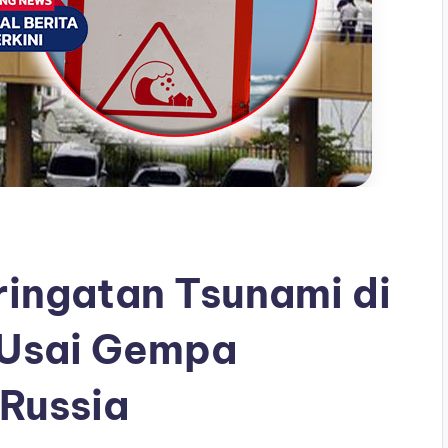
ringatan Tsunami di
 Usai Gempa
Russia