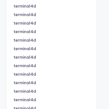
terminal4d
terminal4d
terminal4d
terminal4d
terminal4d
terminal4d
terminal4d
terminal4d
terminal4d
terminal4d
terminal4d
terminal4d
terminal4d