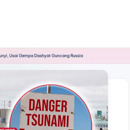
bunyi, Usai Gempa Dashyat Guncang Russia