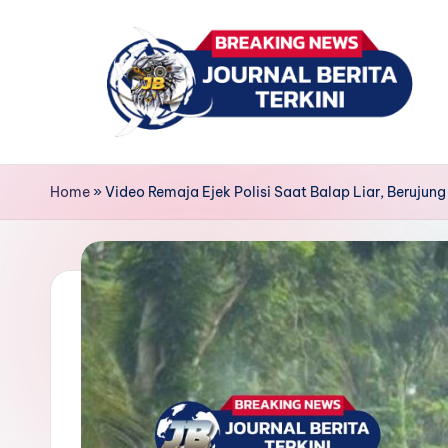
Skip
to
content
J
berita,
news
u
Home
»
Video Remaja Ejek Polisi Saat Balap Liar, Beruju
r
n
a
l
B