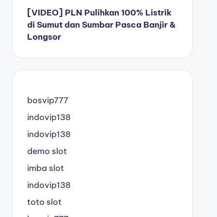
[VIDEO] PLN Pulihkan 100% Listrik
di Sumut dan Sumbar Pasca Banjir &
Longsor
bosvip777
indovip138
indovip138
demo slot
imba slot
indovip138
toto slot