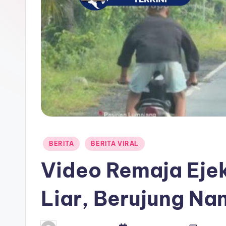
e
r
i
t
a
T
e
Posted
BERITA
BERITA VIRAL
r
in
Video Remaja Ejek
k
i
Liar, Berujung Na
n