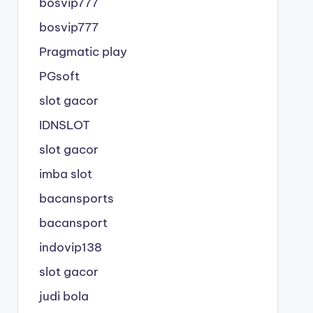
bosvip777
bosvip777
Pragmatic play
PGsoft
slot gacor
IDNSLOT
slot gacor
imba slot
bacansports
bacansport
indovip138
slot gacor
judi bola