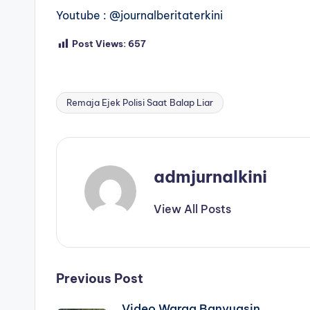
Youtube : @journalberitaterkini
Post Views:
657
Remaja Ejek Polisi Saat Balap Liar
Tags:
admjurnalkini
View All Posts
Post
Previous Post
Video Warga Banyuasin