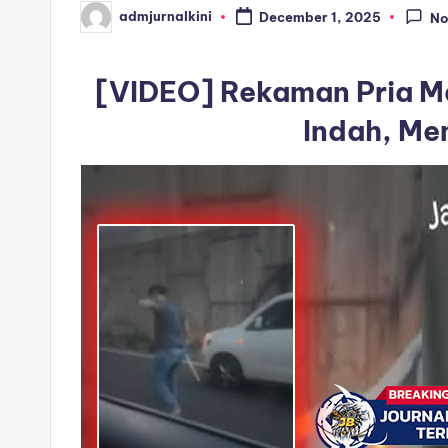
i
admjurnalkini
December 1, 2025
No
Posted
by
[VIDEO] Rekaman Pria Ma
Indah, M