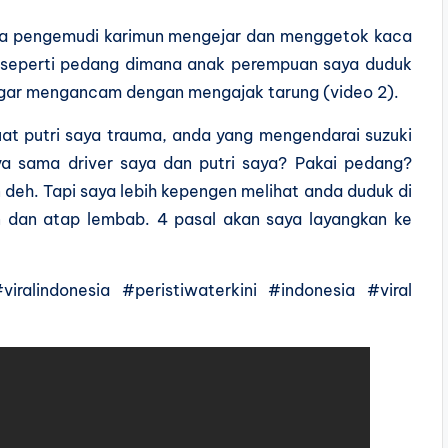
ata pengemudi karimun mengejar dan menggetok kaca
k seperti pedang dimana anak perempuan saya duduk
ngar mengancam dengan mengajak tarung (video 2).
t putri saya trauma, anda yang mengendarai suzuki
a sama driver saya dan putri saya? Pakai pedang?
 deh. Tapi saya lebih kepengen melihat anda duduk di
n dan atap lembab. 4 pasal akan saya layangkan ke
iralindonesia #peristiwaterkini #indonesia #viral