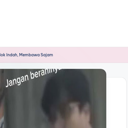
ndok Indah, Membawa Sajam