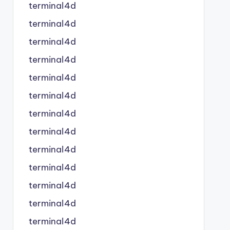
terminal4d
terminal4d
terminal4d
terminal4d
terminal4d
terminal4d
terminal4d
terminal4d
terminal4d
terminal4d
terminal4d
terminal4d
terminal4d