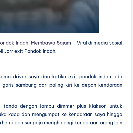
 Pondok Indah, Membawa Sajam
– Viral di media sosial
l Jorr exit Pondok Indah.
sama driver saya dan ketika exit pondok indah ada
 garis sambung dari paling kiri ke depan kendaraan
i tanda dengan lampu dimmer plus klakson untuk
uka kaca dan mengumpat ke kendaraan saya hingga
henti dan sengaja menghalangi kendaraan orang lain