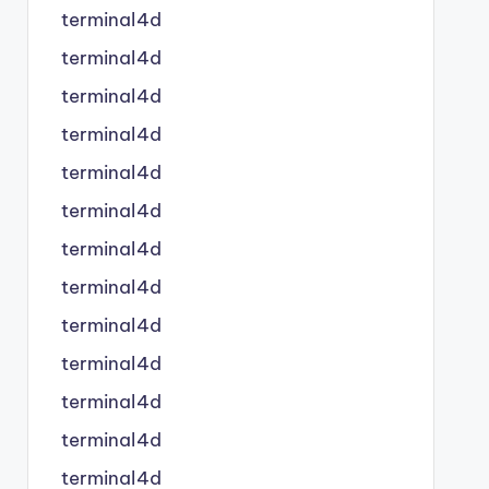
terminal4d
terminal4d
terminal4d
terminal4d
terminal4d
terminal4d
terminal4d
terminal4d
terminal4d
terminal4d
terminal4d
terminal4d
terminal4d