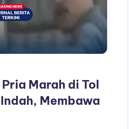
ria Marah di Tol
k Indah, Membawa