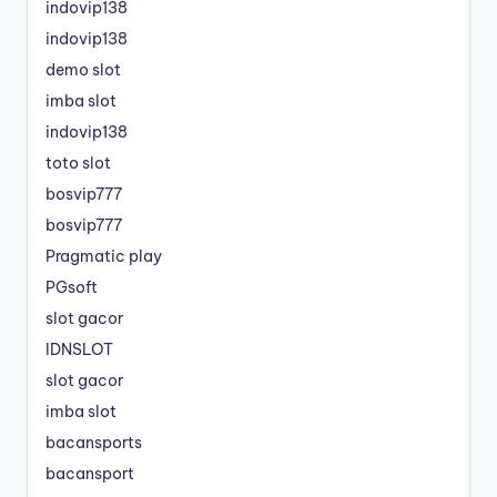
indovip138
indovip138
demo slot
imba slot
indovip138
toto slot
bosvip777
bosvip777
Pragmatic play
PGsoft
slot gacor
IDNSLOT
slot gacor
imba slot
bacansports
bacansport