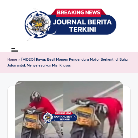
Skip
to
content
J
berita,
news
u
Home
»
[VIDEO] Rayap Besi! Momen Pengendara Motor Berhenti di Bahu
r
Jalan untuk Menyelesaikan Misi Khusus
n
a
l
B
e
ri
t