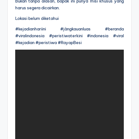
Bukan tanpa alasan, bapak ini punya misi khusus yang
harus segera dicairkan.
Lokasi belum diketahui
#kejadianhariini #jàngkauanluas #beranda
#viralindonesia #peristiwaterkini #indonesia #viral
#kejadian #peristiwa #RayapBesi