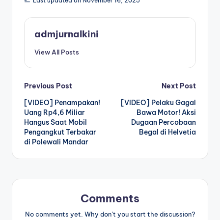
Last updated on November 16, 2025
admjurnalkini
View All Posts
Post
Previous Post
Next Post
[VIDEO] Penampakan!
[VIDEO] Pelaku Gagal
navigation
Uang Rp4,6 Miliar
Bawa Motor! Aksi
Hangus Saat Mobil
Dugaan Percobaan
Pengangkut Terbakar
Begal di Helvetia
di Polewali Mandar
Comments
No comments yet. Why don’t you start the discussion?