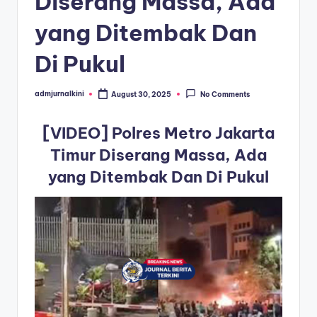
Diserang Massa, Ada
a
yang Ditembak Dan
T
Di Pukul
e
r
admjurnalkini
August 30, 2025
No Comments
Posted
by
k
[VIDEO] Polres Metro Jakarta
i
Timur Diserang Massa, Ada
n
yang Ditembak Dan Di Pukul
i