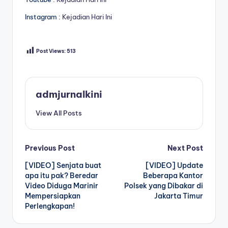
Instagram :
Kejadian Hari Ini
Post Views:
513
admjurnalkini
View All Posts
Post
Previous Post
Next Post
[VIDEO] Senjata buat
[VIDEO] Update
navigation
apa itu pak? Beredar
Beberapa Kantor
Video Diduga Marinir
Polsek yang Dibakar di
Mempersiapkan
Jakarta Timur
Perlengkapan!