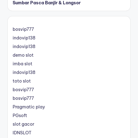
Sumbar Pasca Banjir & Longsor
bosvip777
indovip138
indovip138
demo slot
imba slot
indovip138
toto slot
bosvip777
bosvip777
Pragmatic play
PGsoft
slot gacor
IDNSLOT