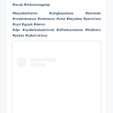
#acab #indonesiagelap
#kejadianhariini #jàngkauanluas #beranda
#viralindonesia #indonesia #viral #kejadian #peristiwa
#ojol #gojek #demo
#dpr #ojolkelindasbrimob #affankurniawan #Kalibata
#polres #jakartatimur