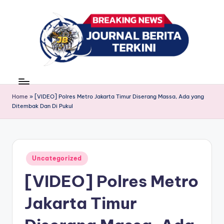
Skip
to
content
J
berita,
news
u
Home
»
[VIDEO] Polres Metro Jakarta Timur Diserang Massa, Ada yang
r
Ditembak Dan Di Pukul
n
a
l
Posted
Uncategorized
in
B
[VIDEO] Polres Metro
e
Jakarta Timur
ri
t