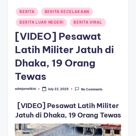
a
Posted
BERITA
BERITA KECELAKAAN
in
T
BERITA LUAR NEGERI
BERITA VIRAL
e
[VIDEO] Pesawat
r
Latih Militer Jatuh di
k
i
Dhaka, 19 Orang
n
Tewas
i
admjurnalkini
July 22, 2025
No Comments
Posted
by
[VIDEO] Pesawat Latih Militer
Jatuh di Dhaka, 19 Orang Tewas