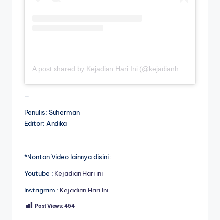
A post shared by Kejadian Hari Ini (@kejadianhariiniii)
—
Penulis: Suherman
Editor: Andika
*Nonton Video lainnya disini :
Youtube :
Kejadian Hari ini
Instagram :
Kejadian Hari Ini
Post Views:
454