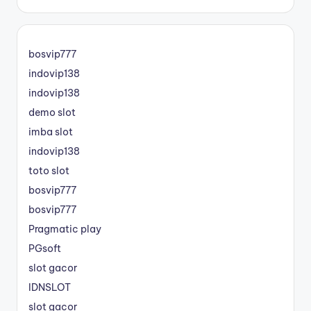
bosvip777
indovip138
indovip138
demo slot
imba slot
indovip138
toto slot
bosvip777
bosvip777
Pragmatic play
PGsoft
slot gacor
IDNSLOT
slot gacor