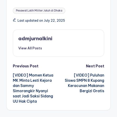
Tags:
Pesawat Latih Militer Jatuh di Dhaka
Last updated on July 22, 2025
admjurnalkini
View All Posts
Post
Previous Post
Next Post
[VIDEO] Momen Ketua
[VIDEO] Puluhan
navigation
MK Minta Lesti Kejora
Siswa SMPN 8 Kupang
dan Sammy
Keracunan Makanan
Simorangkir Nyanyi
Bergizi Gratis
saat Jadi Saksi Sidang
UU Hak Cipta