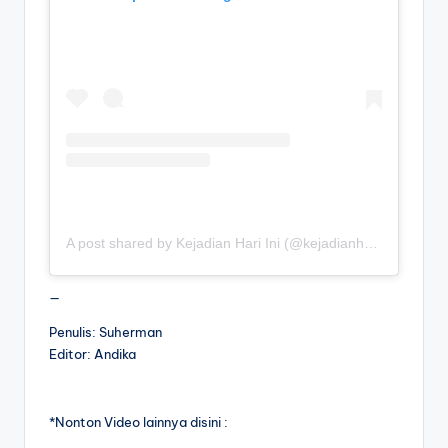
A post shared by Kejadian Hari Ini (@kejadianhariiniii)
—
Penulis: Suherman
Editor: Andika
*Nonton Video lainnya disini :