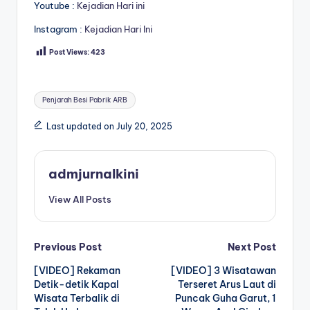
Youtube :
Kejadian Hari ini
Instagram :
Kejadian Hari Ini
Post Views:
423
Tags:
Penjarah Besi Pabrik ARB
Last updated on July 20, 2025
admjurnalkini
View All Posts
Post
Previous Post
Next Post
[VIDEO] Rekaman
[VIDEO] 3 Wisatawan
navigation
Detik-detik Kapal
Terseret Arus Laut di
Wisata Terbalik di
Puncak Guha Garut, 1