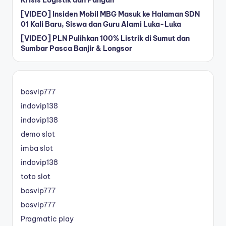
[VIDEO] Insiden Mobil MBG Masuk ke Halaman SDN
01 Kali Baru, Siswa dan Guru Alami Luka-Luka
[VIDEO] PLN Pulihkan 100% Listrik di Sumut dan
Sumbar Pasca Banjir & Longsor
bosvip777
indovip138
indovip138
demo slot
imba slot
indovip138
toto slot
bosvip777
bosvip777
Pragmatic play