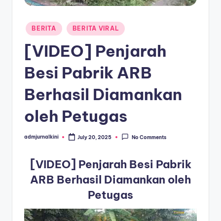
a
Posted
T
BERITA
BERITA VIRAL
in
e
[VIDEO] Penjarah
r
Besi Pabrik ARB
k
Berhasil Diamankan
i
n
oleh Petugas
i
admjurnalkini
July 20, 2025
No Comments
Posted
by
[VIDEO] Penjarah Besi Pabrik
ARB Berhasil Diamankan oleh
Petugas