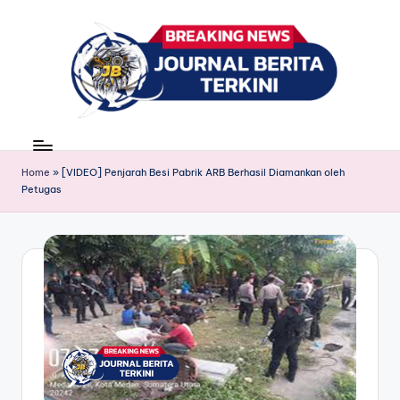
Skip
to
content
J
berita,
news
u
Home
»
[VIDEO] Penjarah Besi Pabrik ARB Berhasil Diamankan oleh
r
Petugas
n
a
l
B
e
ri
t