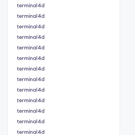
terminal4d
terminal4d
terminal4d
terminal4d
terminal4d
terminal4d
terminal4d
terminal4d
terminal4d
terminal4d
terminal4d
terminal4d
terminal4d