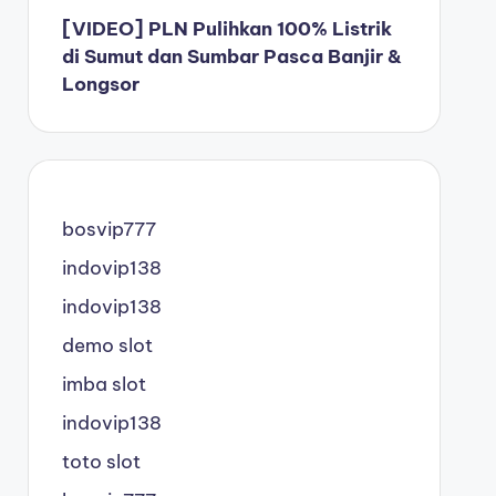
[VIDEO] PLN Pulihkan 100% Listrik
di Sumut dan Sumbar Pasca Banjir &
Longsor
bosvip777
indovip138
indovip138
demo slot
imba slot
indovip138
toto slot