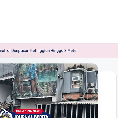
ah di Denpasar, Ketinggian Hingga 3 Meter