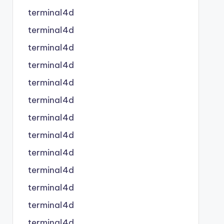
terminal4d
terminal4d
terminal4d
terminal4d
terminal4d
terminal4d
terminal4d
terminal4d
terminal4d
terminal4d
terminal4d
terminal4d
terminal4d