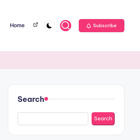
Home
Home
Subscribe
Search
Search