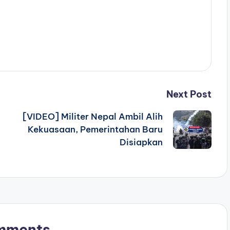
Next Post
[VIDEO] Militer Nepal Ambil Alih
Kekuasaan, Pemerintahan Baru
Disiapkan
mments