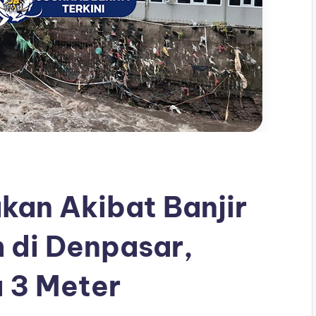
an Akibat Banjir
 di Denpasar,
 3 Meter