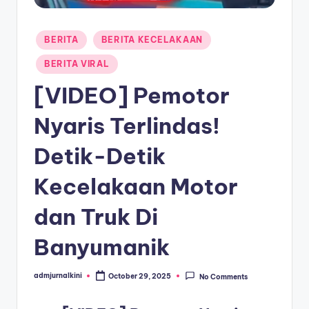
a
Posted
T
BERITA
BERITA KECELAKAAN
in
e
BERITA VIRAL
r
[VIDEO] Pemotor
k
Nyaris Terlindas!
i
Detik-Detik
n
i
Kecelakaan Motor
dan Truk Di
Banyumanik
admjurnalkini
October 29, 2025
No Comments
Posted
by