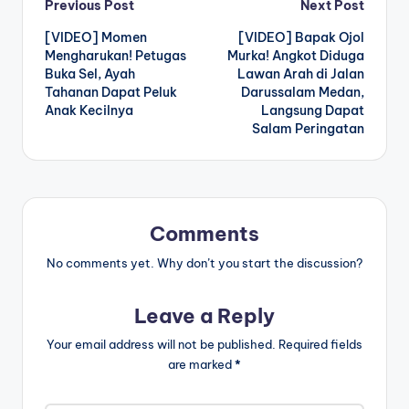
Post
Previous Post
Next Post
[VIDEO] Momen
[VIDEO] Bapak Ojol
navigation
Mengharukan! Petugas
Murka! Angkot Diduga
Buka Sel, Ayah
Lawan Arah di Jalan
Tahanan Dapat Peluk
Darussalam Medan,
Anak Kecilnya
Langsung Dapat
Salam Peringatan
Comments
No comments yet. Why don’t you start the discussion?
Leave a Reply
Your email address will not be published.
Required fields
are marked
*