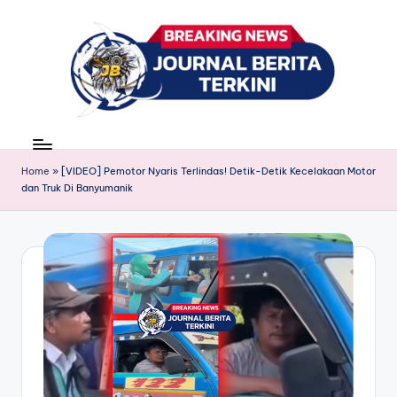
Skip
to
content
J
berita,
news
u
Home
»
[VIDEO] Pemotor Nyaris Terlindas! Detik-Detik Kecelakaan Motor
r
dan Truk Di Banyumanik
n
a
l
B
e
ri
t