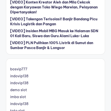
[VIDEO] Konten Kreator Aleh dan Mila Cekcok
dengan Karyawan Toko Wiego Marelan, Pelayanan
Dipertanyakan!
[VIDEO] Takengon Terisolasi! Banjir Bandang Picu
Krisis Logistik dan Pangan
[VIDEO] Insiden Mobil MBG Masuk ke Halaman SDN
01 Kali Baru, Siswa dan Guru Alami Luka-Luka
[VIDEO] PLN Pulihkan 100% Listrik di Sumut dan
Sumbar Pasca Banjir & Longsor
bosvip777
indovip138
indovip138
demo slot
imba slot
indovip138
toto slot