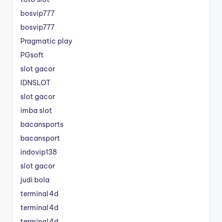
bosvip777
bosvip777
Pragmatic play
PGsoft
slot gacor
IDNSLOT
slot gacor
imba slot
bacansports
bacansport
indovip138
slot gacor
judi bola
terminal4d
terminal4d
terminal4d