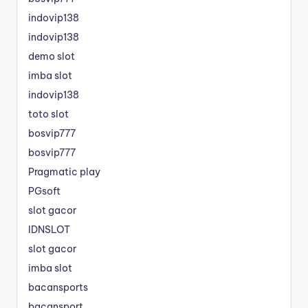
indovip138
indovip138
demo slot
imba slot
indovip138
toto slot
bosvip777
bosvip777
Pragmatic play
PGsoft
slot gacor
IDNSLOT
slot gacor
imba slot
bacansports
bacansport