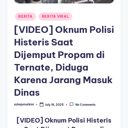
a
Posted
T
BERITA
BERITA VIRAL
in
e
[VIDEO] Oknum Polisi
r
Histeris Saat
k
Dijemput Propam di
i
n
Ternate, Diduga
i
Karena Jarang Masuk
Dinas
admjurnalkini
July 16, 2025
No Comments
Posted
by
[VIDEO] Oknum Polisi Histeris