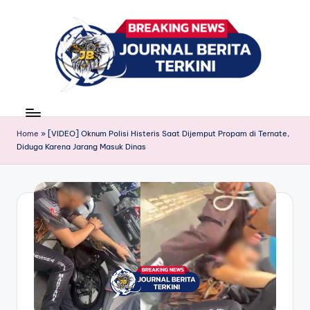
Skip
to
content
J
berita,
news
u
Home
»
[VIDEO] Oknum Polisi Histeris Saat Dijemput Propam di Ternate,
r
Diduga Karena Jarang Masuk Dinas
n
a
l
B
e
ri
t