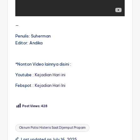
—
Penulis: Suherman
Editor: Andika
*Nonton Video lainnya disini :
Youtube :
Kejadian Hari ini
Febspot :
Kejadian Hari Ini
Post Views:
428
Tags:
Oknum Polisi Histeris Saat Dijemput Propam
Last updated on July 16, 2025