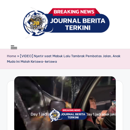
Skip
to
content
J
berita,
news
u
Home
»
[VIDEO] Nyetir saat Mabuk Lalu Tambrak Pembatas Jalan, Anak
r
Muda Ini Malah Ketawa-ketawa
n
a
l
B
e
ri
t