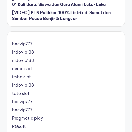
01 Kali Baru, Siswa dan Guru Alami Luka-Luka
[VIDEO] PLN Pulihkan 100% Listrik di Sumut dan
Sumbar Pasca Banjir & Longsor
bosvip777
indovip138
indovip138
demo slot
imba slot
indovip138
toto slot
bosvip777
bosvip777
Pragmatic play
PGsoft