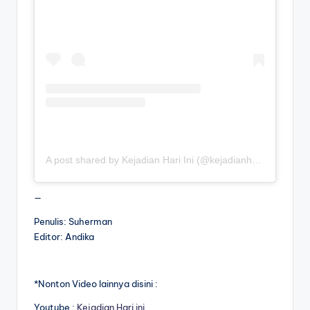
A post shared by Kejadian Hari Ini (@kejadianhariiniii)
—
Penulis: Suherman
Editor: Andika
*Nonton Video lainnya disini :
Youtube :
Kejadian Hari ini