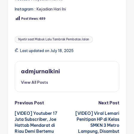
Instagram :
Kejadian Hari Ini
Post Views:
489
Tags:
Nyetir saat Mabuk Lalu Tambrak Pembatas Jalan
Last updated on July 18, 2025
admjurnalkini
View All Posts
Post
Previous Post
Next Post
[VIDEO] Youtuber 17
[VIDEO] Viral Lemari
navigation
Juta Subscriber, Joe
Penitipan HP di Kelas
Hattab Mendarat di
SMKN 3 Metro
Riau Demi Bertemu
Lampung, Disambut