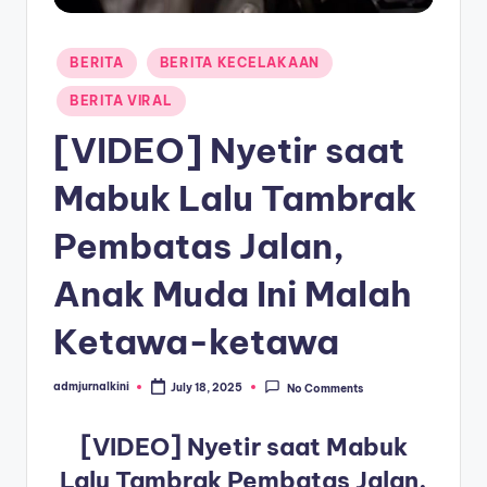
a
Posted
T
BERITA
BERITA KECELAKAAN
in
e
BERITA VIRAL
r
[VIDEO] Nyetir saat
k
Mabuk Lalu Tambrak
i
Pembatas Jalan,
n
i
Anak Muda Ini Malah
Ketawa-ketawa
admjurnalkini
July 18, 2025
No Comments
Posted
by
[VIDEO] Nyetir saat Mabuk
Lalu Tambrak Pembatas Jalan,