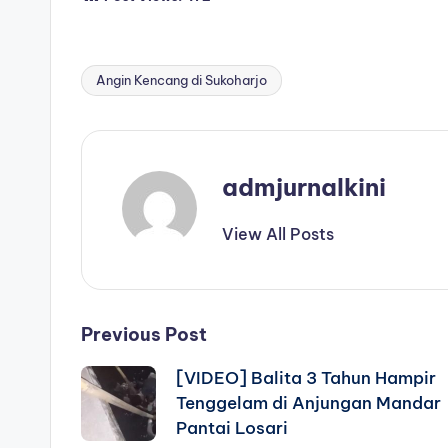
Angin Kencang di Sukoharjo
Tags:
admjurnalkini
View All Posts
Post
Previous Post
[VIDEO] Balita 3 Tahun Hampir
navigation
Tenggelam di Anjungan Mandar
Pantai Losari