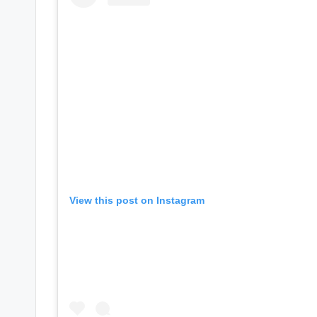
View this post on Instagram