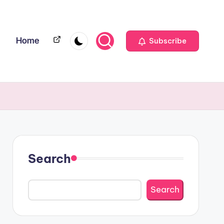
Home
Home
Subscribe
Search
Search