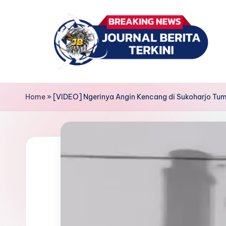
Skip
to
content
J
berita,
news
u
Home
»
[VIDEO] Ngerinya Angin Kencang di Sukoharjo T
r
n
a
l
B