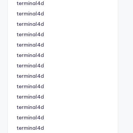
terminal4d
terminal4d
terminal4d
terminal4d
terminal4d
terminal4d
terminal4d
terminal4d
terminal4d
terminal4d
terminal4d
terminal4d
terminal4d