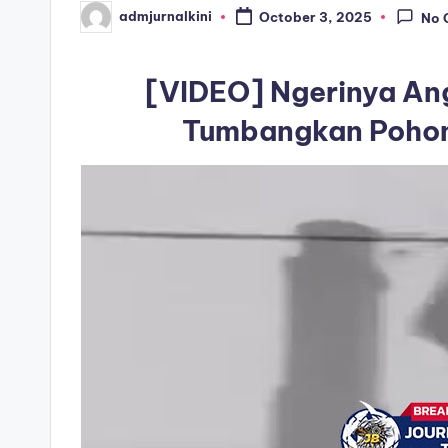
i
admjurnalkini
October 3, 2025
No 
Posted
by
[VIDEO] Ngerinya Ang
Tumbangkan Pohon