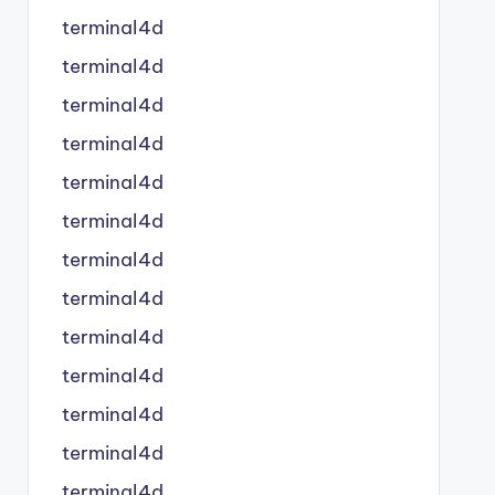
terminal4d
terminal4d
terminal4d
terminal4d
terminal4d
terminal4d
terminal4d
terminal4d
terminal4d
terminal4d
terminal4d
terminal4d
terminal4d