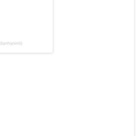
anhariiniii)