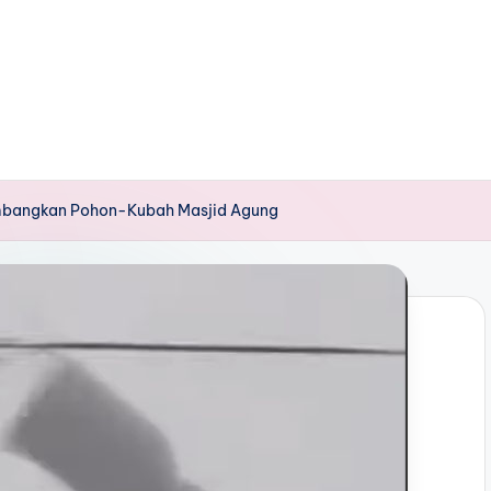
umbangkan Pohon-Kubah Masjid Agung