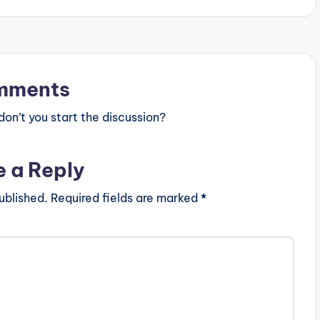
mments
n’t you start the discussion?
e a Reply
ublished.
Required fields are marked
*