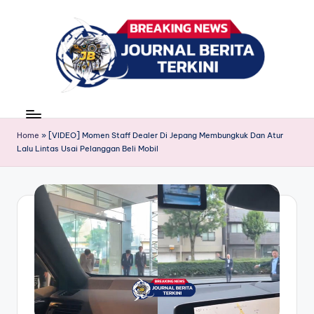
Skip
to
content
J
berita,
news
u
Home
»
[VIDEO] Momen Staff Dealer Di Jepang Membungkuk Dan Atur
r
Lalu Lintas Usai Pelanggan Beli Mobil
n
a
l
B
e
ri
t