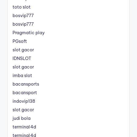
toto slot
bosvip777
bosvip777
Pragmatic play
PGsoft
slot gacor
IDNSLOT
slot gacor
imba slot
bacansports
bacansport
indovip138
slot gacor
judi bola
terminal4d
terminal4d