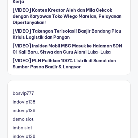
Kerja
[VIDEO] Konten Kreator Aleh dan Mila Cekcok
dengan Karyawan Toko Wiego Marelan, Pelayanan
Dipertanyakan!
[VIDEO] Takengon Terisolasi! Banjir Bandang Picu
Krisis Logistik dan Pangan
[VIDEO] Insiden Mobil MBG Masuk ke Halaman SDN
01 Kali Baru, Siswa dan Guru Alami Luka-Luka
[VIDEO] PLN Pulihkan 100% Listrik di Sumut dan
Sumbar Pasca Banjir & Longsor
bosvip777
indovip138
indovip138
demo slot
imba slot
indovip138