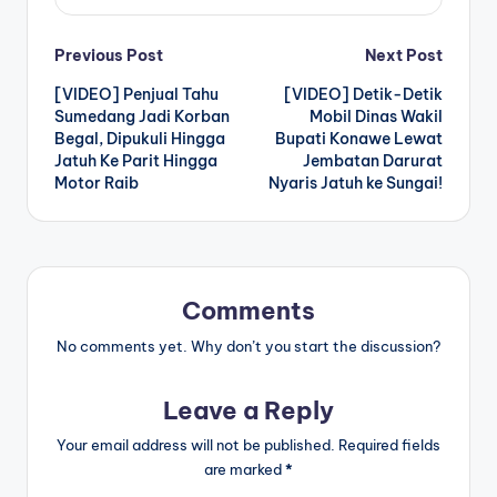
Post
Previous Post
Next Post
[VIDEO] Penjual Tahu
[VIDEO] Detik-Detik
navigation
Sumedang Jadi Korban
Mobil Dinas Wakil
Begal, Dipukuli Hingga
Bupati Konawe Lewat
Jatuh Ke Parit Hingga
Jembatan Darurat
Motor Raib
Nyaris Jatuh ke Sungai!
Comments
No comments yet. Why don’t you start the discussion?
Leave a Reply
Your email address will not be published.
Required fields
are marked
*