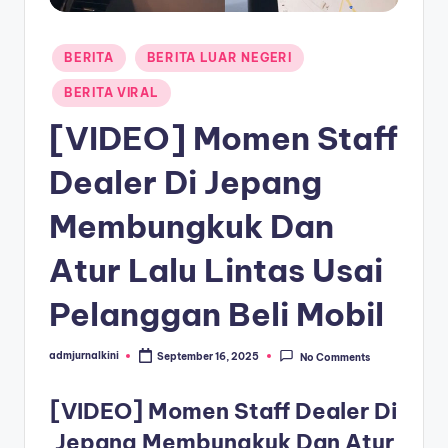
a
Posted
T
BERITA
BERITA LUAR NEGERI
in
e
BERITA VIRAL
r
[VIDEO] Momen Staff
k
Dealer Di Jepang
i
Membungkuk Dan
n
i
Atur Lalu Lintas Usai
Pelanggan Beli Mobil
admjurnalkini
September 16, 2025
No Comments
Posted
by
[VIDEO] Momen Staff Dealer Di
Jepang Membungkuk Dan Atur