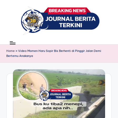
Skip
to
content
J
berita,
news
u
Home
»
Video Momen Haru Sopir Bis Berhenti di Pinggir Jalan Demi
r
Bertemu Anakanya
n
a
l
B
e
ri
t