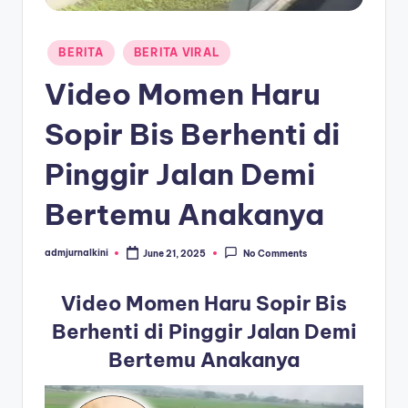
a
Posted
T
BERITA
BERITA VIRAL
in
e
Video Momen Haru
r
Sopir Bis Berhenti di
k
Pinggir Jalan Demi
i
n
Bertemu Anakanya
i
admjurnalkini
June 21, 2025
No Comments
Posted
by
Video Momen Haru Sopir Bis
Berhenti di Pinggir Jalan Demi
Bertemu Anakanya