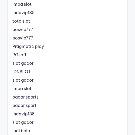
imba slot
indovip138
toto slot
bosvip777
bosvip777
Pragmatic play
PGsoft
slot gacor
IDNSLOT
slot gacor
imba slot
bacansports
bacansport
indovip138
slot gacor
judi bola