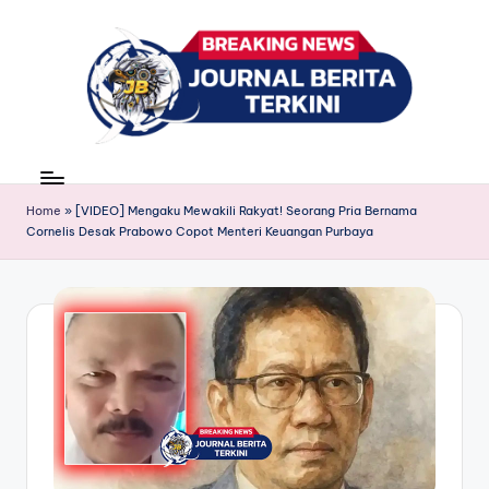
Skip
to
content
J
berita,
news
u
Home
»
[VIDEO] Mengaku Mewakili Rakyat! Seorang Pria Bernama
r
Cornelis Desak Prabowo Copot Menteri Keuangan Purbaya
n
a
l
B
e
ri
t