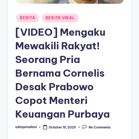
a
Posted
T
BERITA
BERITA VIRAL
in
e
[VIDEO] Mengaku
r
Mewakili Rakyat!
k
Seorang Pria
i
n
Bernama Cornelis
i
Desak Prabowo
Copot Menteri
Keuangan Purbaya
admjurnalkini
October 19, 2025
No Comments
Posted
by