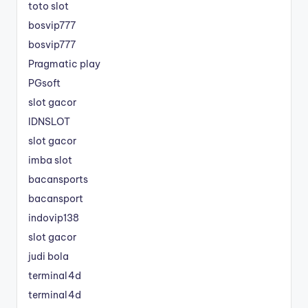
toto slot
bosvip777
bosvip777
Pragmatic play
PGsoft
slot gacor
IDNSLOT
slot gacor
imba slot
bacansports
bacansport
indovip138
slot gacor
judi bola
terminal4d
terminal4d