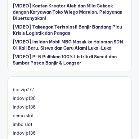
[VIDEO] Konten Kreator Aleh dan Mila Cekcok
dengan Karyawan Toko Wiego Marelan, Pelayanan
Dipertanyakan!
[VIDEO] Takengon Terisolasi! Banjir Bandang Picu
Krisis Logistik dan Pangan
[VIDEO] Insiden Mobil MBG Masuk ke Halaman SDN
01 Kali Baru, Siswa dan Guru Alami Luka-Luka
[VIDEO] PLN Pulihkan 100% Listrik di Sumut dan
Sumbar Pasca Banjir & Longsor
bosvip777
indovip138
indovip138
demo slot
imba slot
indovip138