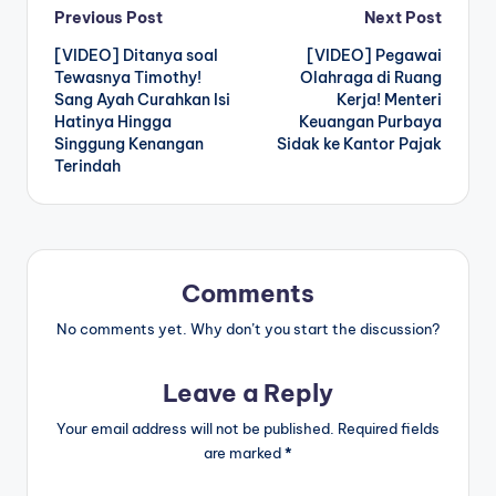
Post
Previous Post
Next Post
[VIDEO] Ditanya soal
[VIDEO] Pegawai
navigation
Tewasnya Timothy!
Olahraga di Ruang
Sang Ayah Curahkan Isi
Kerja! Menteri
Hatinya Hingga
Keuangan Purbaya
Singgung Kenangan
Sidak ke Kantor Pajak
Terindah
Comments
No comments yet. Why don’t you start the discussion?
Leave a Reply
Your email address will not be published.
Required fields
are marked
*